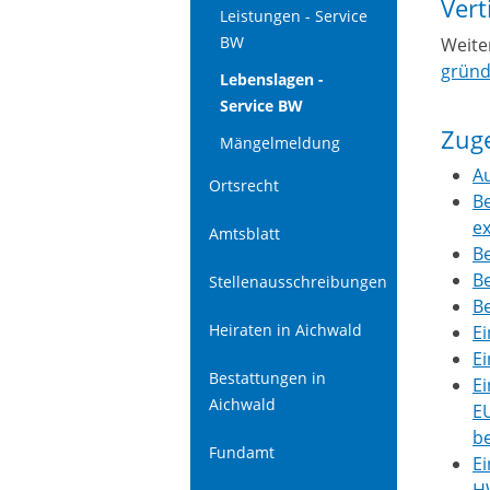
Vert
Leistungen - Service
BW
Weite
grün
Lebenslagen -
Service BW
Zug
Mängelmeldung
A
Ortsrecht
B
ex
Amtsblatt
Be
B
Stellenausschreibungen
B
Heiraten in Aichwald
Ei
Ei
Bestattungen in
Ei
Aichwald
E
b
Fundamt
Ei