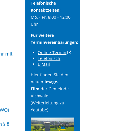
Telefonische
Kontaktzeiten:
n
Mo. - Fr. 8:00 - 12:00
Uhr
Für weitere
Terminvereinbarungen:
Online-Termin
hr mit
Telefonisch
E-Mail
Hier finden Sie den
neuen
Image-
Film
der Gemeinde
Aichwald.
(Weiterleitung zu
HWO)
Youtube)
h § 8