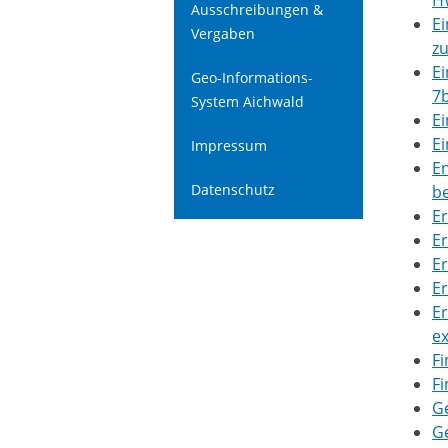
H
Ausschreibungen &
Ei
Vergaben
z
Ei
Geo-Informations-
7
System Aichwald
Ei
Ei
Impressum
E
Datenschutz
b
Er
Er
Er
Er
E
ex
Fi
Fi
G
G