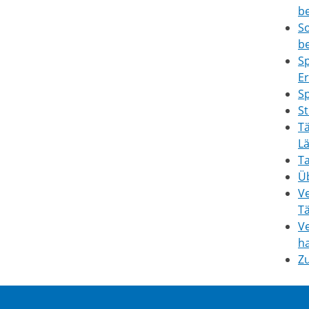
b
So
b
Sp
E
Sp
St
Tä
L
T
Ü
Ve
Tä
V
h
Zu