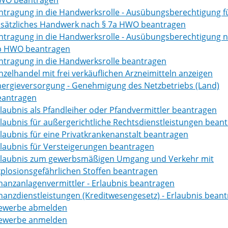
WO beantragen
ntragung in die Handwerksrolle - Ausübungsberechtigung fü
usätzliches Handwerk nach § 7a HWO beantragen
ntragung in die Handwerksrolle - Ausübungsberechtigung n
b HWO beantragen
ntragung in die Handwerksrolle beantragen
nzelhandel mit frei verkäuflichen Arzneimitteln anzeigen
nergieversorgung - Genehmigung des Netzbetriebs (Land)
eantragen
laubnis als Pfandleiher oder Pfandvermittler beantragen
laubnis für außergerichtliche Rechtsdienstleistungen bean
laubnis für eine Privatkrankenanstalt beantragen
laubnis für Versteigerungen beantragen
rlaubnis zum gewerbsmäßigen Umgang und Verkehr mit
plosionsgefährlichen Stoffen beantragen
nanzanlagenvermittler - Erlaubnis beantragen
nanzdienstleistungen (Kreditwesengesetz) - Erlaubnis bean
ewerbe abmelden
ewerbe anmelden