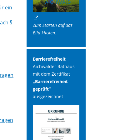
r ein
ach §
Zum Starten auf das
Bild klicken.
Barrierefreiheit
Aichwalder Rathaus
mit dem Zertifikat
tragen
„Barrierefreiheit
geprüft“
ausgezeichnet
tragen