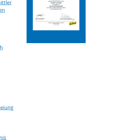
ttler
en
ch
reiung
nis