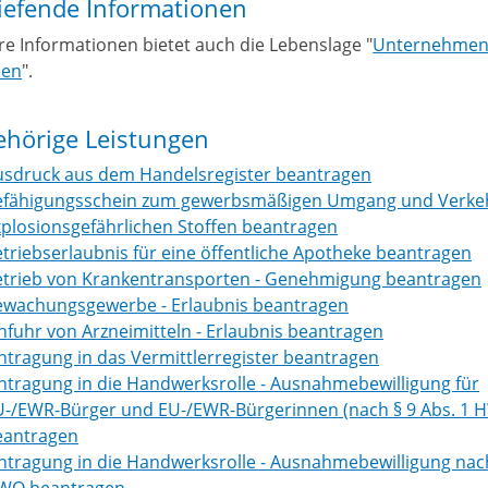
iefende Informationen
re Informationen bietet auch die Lebenslage "
Unternehme
den
".
ehörige Leistungen
usdruck aus dem Handelsregister beantragen
efähigungsschein zum gewerbsmäßigen Umgang und Verke
plosionsgefährlichen Stoffen beantragen
triebserlaubnis für eine öffentliche Apotheke beantragen
etrieb von Krankentransporten - Genehmigung beantragen
ewachungsgewerbe - Erlaubnis beantragen
nfuhr von Arzneimitteln - Erlaubnis beantragen
ntragung in das Vermittlerregister beantragen
ntragung in die Handwerksrolle - Ausnahmebewilligung für
U-/EWR-Bürger und EU-/EWR-Bürgerinnen (nach § 9 Abs. 1 
eantragen
ntragung in die Handwerksrolle - Ausnahmebewilligung nac