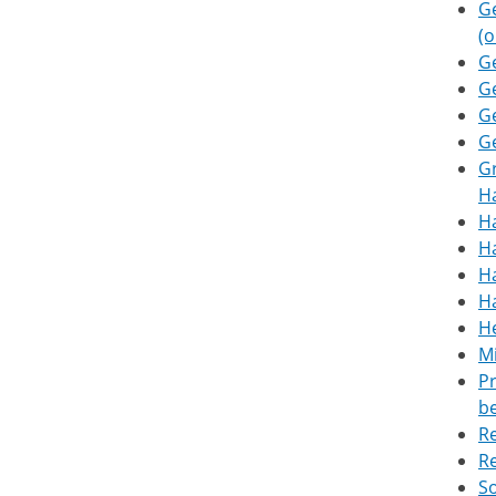
Ge
(o
G
G
Ge
Ge
G
H
Ha
Ha
H
H
He
M
Pr
b
Re
R
So