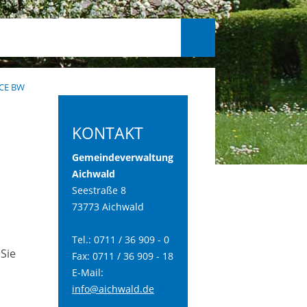
ICE BW
KONTAKT
Gemeindeverwaltung
Aichwald
Seestraße 8
73773 Aichwald
Tel.: 0711 / 36 909 - 0
Sie
Fax: 0711 / 36 909 - 18
E-Mail:
info@aichwald.de