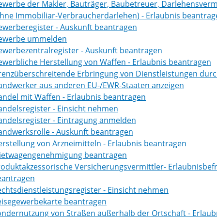
werbe der Makler, Bauträger, Baubetreuer, Darlehensvermi
hne Immobiliar-Verbraucherdarlehen) - Erlaubnis beantrag
ewerberegister - Auskunft beantragen
ewerbe ummelden
werbezentralregister - Auskunft beantragen
werbliche Herstellung von Waffen - Erlaubnis beantragen
renzüberschreitende Erbringung von Dienstleistungen dur
andwerker aus anderen EU-/EWR-Staaten anzeigen
ndel mit Waffen - Erlaubnis beantragen
ndelsregister - Einsicht nehmen
andelsregister - Eintragung anmelden
andwerksrolle - Auskunft beantragen
rstellung von Arzneimitteln - Erlaubnis beantragen
ietwagengenehmigung beantragen
oduktakzessorische Versicherungsvermittler- Erlaubnisbef
eantragen
chtsdienstleistungsregister - Einsicht nehmen
eisegewerbekarte beantragen
ndernutzung von Straßen außerhalb der Ortschaft - Erlaub