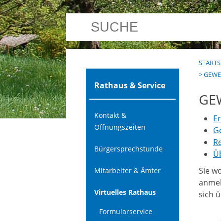
STARTS
>
GEWE
Rathaus & Service
GE
Kontakt &
Er
Öffnungszeiten
G
Re
Bürgersprechstunde
Ü
Sie w
Mitarbeiter & Ämter
anmel
Virtuelles Rathaus
sich 
Formularservice