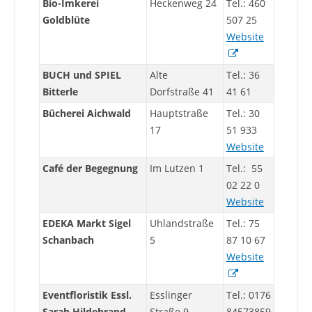
Bio-Imkerei
Heckenweg 24
Tel.: 460
Goldblüte
507 25
Website
BUCH und SPIEL
Alte
Tel.: 36
Bitterle
Dorfstraße 41
41 61
Bücherei Aichwald
Hauptstraße
Tel.: 30
17
51 933
Website
Café der Begegnung
Im Lutzen 1
Tel.: 55
02 22 0
Website
EDEKA Markt Sigel
Uhlandstraße
Tel.: 75
Schanbach
5
87 10 67
Website
Eventfloristik Essl.
Esslinger
Tel.: 0176
Sarah Hildebrand
Straße 9
84573859