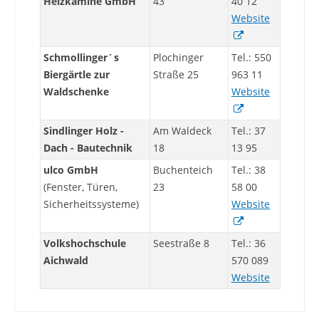
Heizkamine GmbH
43
40 12
Website
Schmollinger´s
Plochinger
Tel.: 550
Biergärtle zur
Straße 25
963 11
Waldschenke
Website
Sindlinger Holz -
Am Waldeck
Tel.: 37
Dach - Bautechnik
18
13 95
ulco GmbH
Buchenteich
Tel.: 38
(Fenster, Türen,
23
58 00
Sicherheitssysteme)
Website
Volkshochschule
Seestraße 8
Tel.: 36
Aichwald
570 089
Website