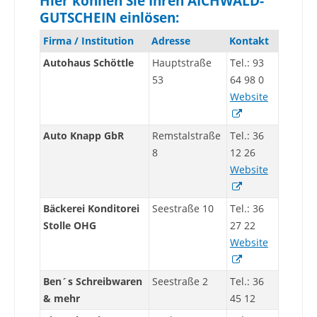
Hier können Sie Ihren AICHWALD-
GUTSCHEIN einlösen:
Firma / Institution
Adresse
Kontakt
Autohaus Schöttle
Hauptstraße
Tel.: 93
53
64 98 0
Website
Auto Knapp GbR
Remstalstraße
Tel.: 36
8
12 26
Website
Bäckerei Konditorei
Seestraße 10
Tel.: 36
Stolle OHG
27 22
Website
Ben´s Schreibwaren
Seestraße 2
Tel.: 36
& mehr
45 12