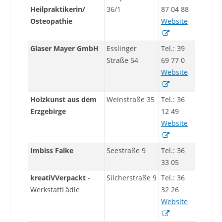
Heilpraktikerin/
36/1
87 04 88
Osteopathie
Website
Glaser Mayer GmbH
Esslinger
Tel.: 39
Straße 54
69 77 0
Website
Holzkunst aus dem
Weinstraße 35
Tel.: 36
Erzgebirge
12 49
Website
Imbiss Falke
Seestraße 9
Tel.: 36
33 05
kreatiVVerpackt
-
Silcherstraße 9
Tel.: 36
WerkstattLädle
32 26
Website