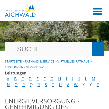
STARTSEITE
>
RATHAUS & SERVICE
>
VIRTUELLES RATHAUS
>
LEISTUNGEN - SERVICE BW
Leistungen
A
B
C
D
E
F
G
H
I
J
K
L
M
N
O
P
Q
R
S
T
U
V
W
X
Y
Z
ENERGIEVERSORGUNG -
GENEHMIGUNG DES