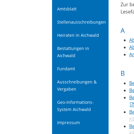
Zur b
Amtsblatt
Lesef
Stellenausschreibungen
A
Heiraten in Aichwald
Ab
A
Bestattungen in
A
Aichwald
Fundamt
B
Ausschreibungen &
B
Vergaben
B
B
Geo-Informations-
System Aichwald
Be
K
Impressum
Be
K