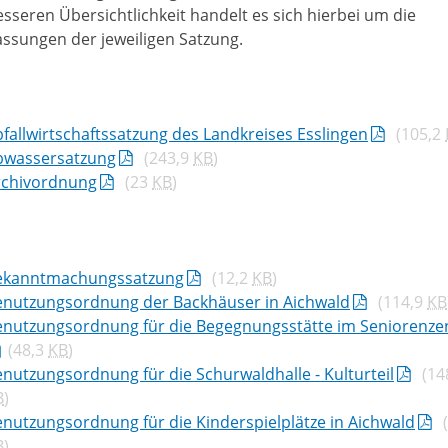
esseren Übersichtlichkeit handelt es sich hierbei um die
assungen der jeweiligen Satzung.
fallwirtschaftssatzung des Landkreises Esslingen
(105,2
bwassersatzung
(243,9
KB
)
rchivordnung
(23
KB
)
ekanntmachungssatzung
(12,2
KB
)
enutzungsordnung der Backhäuser in Aichwald
(114,9
KB
enutzungsordnung für die Begegnungsstätte im Seniorenz
(48,3
KB
)
nutzungsordnung für die Schurwaldhalle - Kulturteil
(14
B
)
nutzungsordnung für die Kinderspielplätze in Aichwald
(
B
)