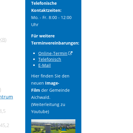
Telefonische
Kontaktzeiten:
Mo. - Fr. 8:00 - 12:00
Uhr
Für weitere
KB
)
Terminvereinbarungen:
Online-Termin
Telefonisch
E-Mail
Hier finden Sie den
neuen
Image-
)
Film
der Gemeinde
entrum
Aichwald.
(Weiterleitung zu
8,5
Youtube)
45,2