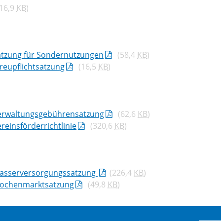
116,9
KB
)
atzung für Sondernutzungen
(58,4
KB
)
reupflichtsatzung
(16,5
KB
)
erwaltungsgebührensatzung
(62,6
KB
)
reinsförderrichtlinie
(320,6
KB
)
asserversorgungssatzung
(226,4
KB
)
ochenmarktsatzung
(49,8
KB
)