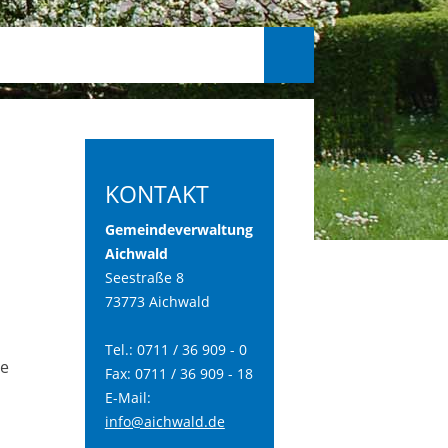
KONTAKT
Gemeindeverwaltung
Aichwald
Seestraße 8
73773 Aichwald
Tel.: 0711 / 36 909 - 0
te
Fax: 0711 / 36 909 - 18
E-Mail:
info@aichwald.de