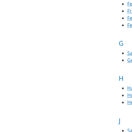
F
F
F
F
G
S
G
H
H
H
H
J
S