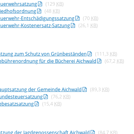
euerwehrsatzung
(129
KB
)
riedhofsordnung
(48
KB
)
euerwehr-Entschädigungssatzung
(70
KB
)
euerwehr-Kostenersatz-Satzung
(26,1
KB
)
atzung zum Schutz von Grünbeständen
(111,3
KB
)
ebührenordnung für die Bücherei Aichwald
(67,2
KB
)
auptsatzung der Gemeinde Aichwald
(89,3
KB
)
undesteuersatzung
(76,2
KB
)
ebesatzsatzung
(15,4
KB
)
atzung der Jagdgenossenschaft Aichwald
(84,7
KB
)