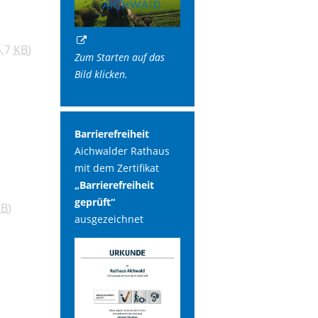
5,7
KB
)
Zum Starten auf das
Bild klicken.
Barrierefreiheit
Aichwalder Rathaus
mit dem Zertifikat
„Barrierefreiheit
geprüft“
KB
)
ausgezeichnet