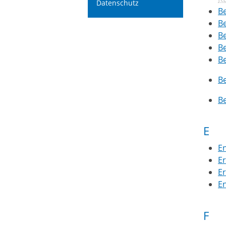
Datenschutz
B
B
B
B
B
B
B
E
En
Er
E
E
F