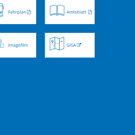
Fahrplan
Amtsblatt
Imagefilm
GISA