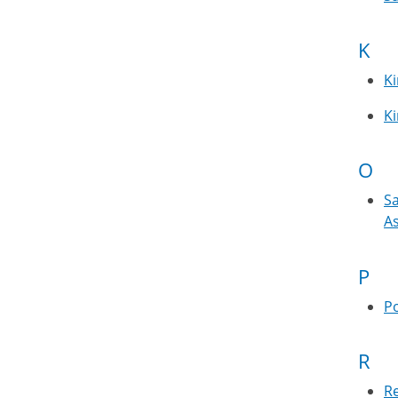
K
K
K
O
S
A
P
P
R
Re