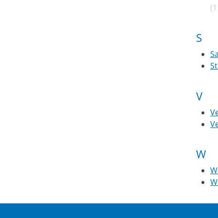
(
S
S
St
V
V
Ve
W
W
W