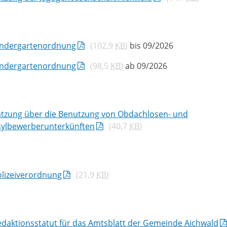
indergartenordnung
(102,9
KB
)
bis 09/2026
indergartenordnung
(98,5
KB
)
ab 09/2026
atzung über die Benutzung von Obdachlosen- und
sylbewerberunterkünften
(40,7
KB
)
olizeiverordnung
(21,9
KB
)
daktionsstatut für das Amtsblatt der Gemeinde Aichwald