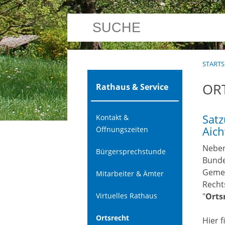
STARTS
OR
Rathaus & Service
Sat
Kontakt &
Aic
Öffnungszeiten
Neben
Bürgersprechstunde
Bunde
Gemei
Mitarbeiter & Ämter
Recht
Virtuelles Rathaus
"
Orts
Ortsrecht
Hier 