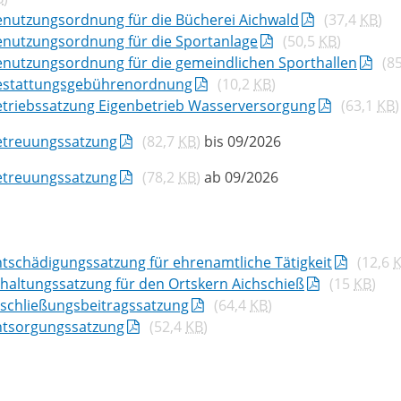
enutzungsordnung für die Bücherei Aichwald
(37,4
KB
)
enutzungsordnung für die Sportanlage
(50,5
KB
)
enutzungsordnung für die gemeindlichen Sporthallen
(8
estattungsgebührenordnung
(10,2
KB
)
etriebssatzung Eigenbetrieb Wasserversorgung
(63,1
KB
)
etreuungssatzung
(82,7
KB
)
bis 09/2026
etreuungssatzung
(78,2
KB
)
ab 09/2026
tschädigungssatzung für ehrenamtliche Tätigkeit
(12,6
haltungssatzung für den Ortskern Aichschieß
(15
KB
)
rschließungsbeitragssatzung
(64,4
KB
)
ntsorgungssatzung
(52,4
KB
)