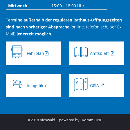
Mittwoch
15:00 - 18:00 Uhr
Termine außerhalb der regulären Rathaus-Öffnungszeiten
sind nach vorheriger Absprache
(online, telefonisch, per E-
Mail)
jederzeit möglich.
Fahrplan
Amtsblatt
Imagefilm
GISA
© 2018 Aichwald | powered by
Komm.ONE