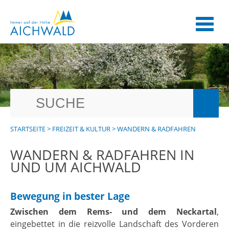
STARTSEITE
>
FREIZEIT & KULTUR
>
WANDERN & RADFAHREN
WANDERN & RADFAHREN IN
UND UM AICHWALD
Bewegung in bester Lage
Zwischen dem Rems- und dem Neckartal
,
eingebettet in die reizvolle Landschaft des Vorderen