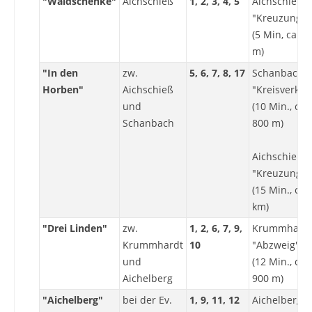
"Waldschenke"
Aichschieß
1, 2, 3, 4, 5
Aichschieß
"Kreuzung"
(5 Min, ca. 4
m)
"In den
zw.
5, 6, 7, 8, 17
Schanbach
Horben"
Aichschieß
"Kreisverkeh
und
(10 Min., ca.
Schanbach
800 m)
Aichschieß
"Kreuzung"
(15 Min., ca. 
km)
"Drei Linden"
zw.
1, 2, 6, 7, 9,
Krummhard
Krummhardt
10
"Abzweig"
und
(12 Min., ca.
Aichelberg
900 m)
"Aichelberg"
bei der Ev.
1, 9, 11, 12
Aichelberg