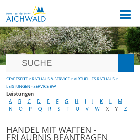
STARTSEITE
>
RATHAUS & SERVICE
>
VIRTUELLES RATHAUS
>
LEISTUNGEN - SERVICE BW
Leistungen
A
B
C
D
E
F
G
H
I
J
K
L
M
N
O
P
Q
R
S
T
U
V
W
X
Y
Z
HANDEL MIT WAFFEN -
ERLAUBNIS BEANTRAGEN