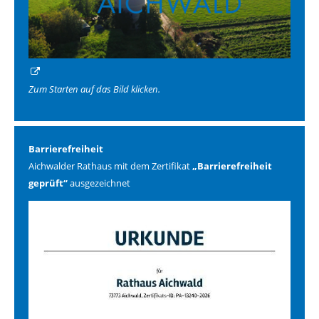
Zum Starten auf das Bild klicken.
Barrierefreiheit
Aichwalder Rathaus mit dem Zertifikat
„Barrierefreiheit
geprüft“
ausgezeichnet