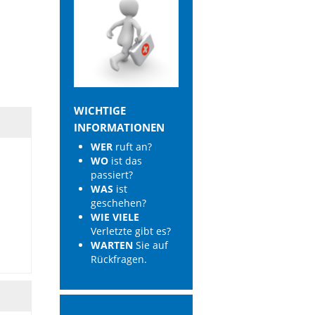
WICHTIGE
INFORMATIONEN
WER
ruft an?
WO
ist das
passiert?
WAS
ist
geschehen?
WIE VIELE
Verletzte gibt es?
WARTEN
Sie auf
Rückfragen.