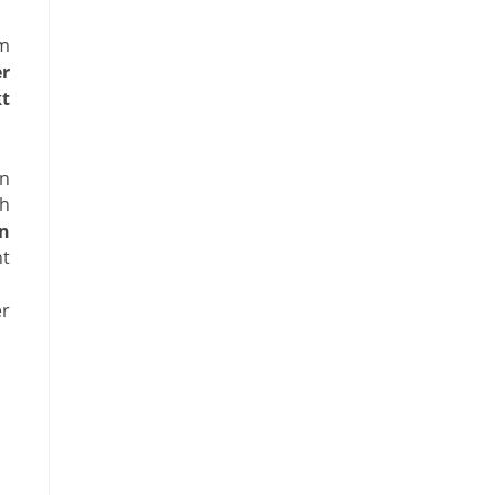
em
r
t
en
h
en
t
er
t