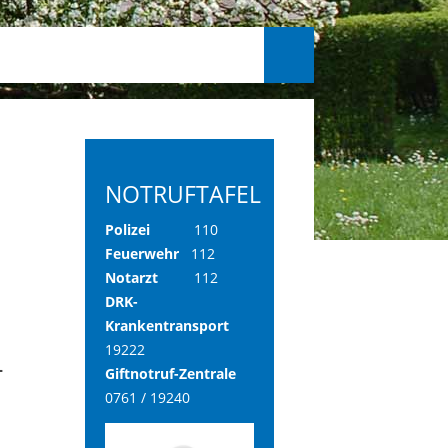
NOTRUFTAFEL
Polizei
110
Feuerwehr
112
Notarzt
112
DRK-
Krankentransport
19222
L
Giftnotruf-Zentrale
0761 / 19240