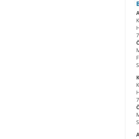
A
K
H
7
S
K
K
H
7
S
A