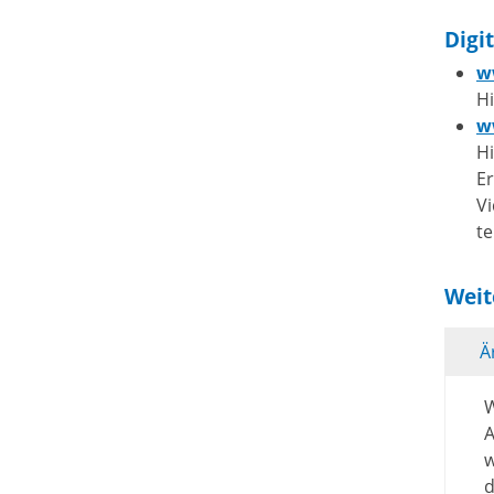
Digi
w
Hi
w
Hi
E
Vi
te
Weit
Ä
W
w
d