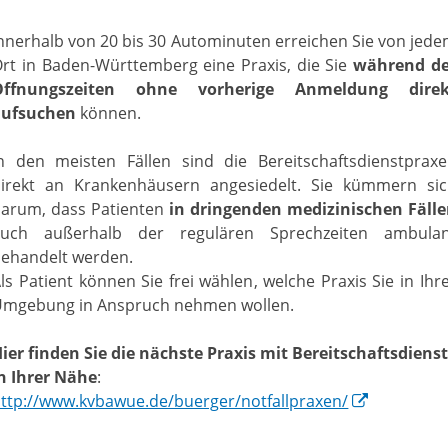
nnerhalb von 20 bis 30 Autominuten erreichen Sie von jed
rt in Baden-Württemberg eine Praxis, die Sie
während de
Öffnungszeiten ohne vorherige Anmeldung direk
aufsuchen
können.
n den meisten Fällen sind die Bereitschaftsdienstprax
direkt an Krankenhäusern angesiedelt. Sie kümmern sic
arum, dass Patienten
in dringenden medizinischen Fäll
auch außerhalb der regulären Sprechzeiten ambulan
ehandelt werden.
ls Patient können Sie frei wählen, welche Praxis Sie in Ihr
Umgebung in Anspruch nehmen wollen.
ier finden Sie die nächste Praxis mit Bereitschaftsdiens
n Ihrer Nähe
:
ttp://www.kvbawue.de/buerger/notfallpraxen/