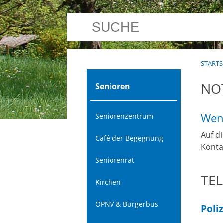
STARTS
NO
Senioren
Wenn
Seniorenzentrum
Auf d
Café der Begegnung
Konta
Seniorenrat
TE
Kirchen
ÖPNV & Bürgerbus
Poli