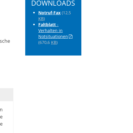
DOWNLOADS
Notruf-Fax
(12,5
KB
)
Faltblatt
-
Verhalten in
Notsituationen
ische
(670,6
KB
)
en
e
ie