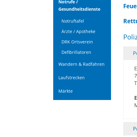
Notrufe /
Feue
Gesundheitsdienste
Rett
Notruftafel
Ärzte / Apotheke
Poli
DRK Ortsverein
Defibrillatoren
P
Wandern & Radfahren
E
7
Laufstrecken
T
Märkte
E
M
P