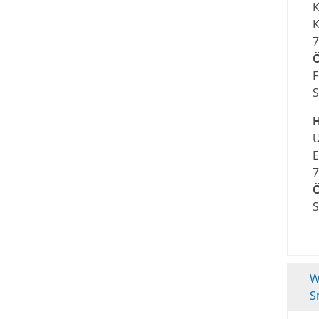
K
K
7
S
H
U
E
7
S
W
S