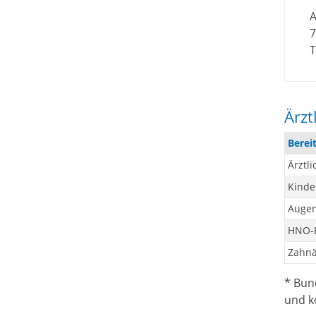
7
T
Ärzt
Berei
Ärztli
Kinde
Augen
HNO-B
Zahnä
* Bun
und ko