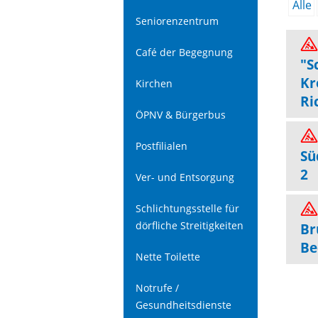
Alle
Seniorenzentrum
Café der Begegnung
"S
Kr
Kirchen
Ri
ÖPNV & Bürgerbus
Postfilialen
Sü
2
Ver- und Entsorgung
Schlichtungsstelle für
dörfliche Streitigkeiten
Br
Be
Nette Toilette
Notrufe /
Gesundheitsdienste