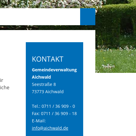
KONTAKT
Gemeindeverwaltung
Aichwald
ir
Seestraße 8
iche
73773 Aichwald
Tel.: 0711 / 36 909 - 0
Fax: 0711 / 36 909 - 18
E-Mail:
info@aichwald.de