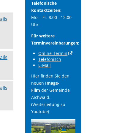
Telefonische
Kontaktzeiten:
Mo. - Fr. 8:00 - 12:00
ails
Uhr
Für weitere
Terminvereinbarungen:
Online-Termin
ails
Telefonisch
E-Mail
Hier finden Sie den
neuen
Image-
ails
Film
der Gemeinde
Aichwald.
(Weiterleitung zu
Youtube)