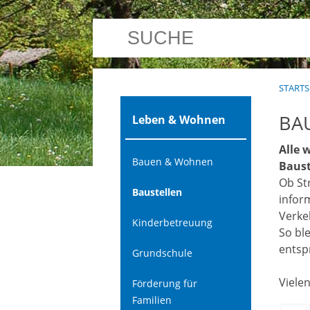
STARTS
BA
Leben & Wohnen
Alle 
Bauen & Wohnen
Baust
Ob St
Baustellen
infor
Verke
Kinderbetreuung
So bl
entsp
Grundschule
Viele
Förderung für
Familien