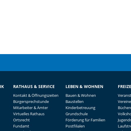
IK
RATHAUS & SERVICE
LEBEN & WOHNEN
FREIZ
Kontakt & Öffnungszeiten
Bauen & Wohnen
Verans
Bürgersprechstunde
Baustellen
Vereine
Mitarbeiter & Ämter
Kinderbetreuung
Büchere
Virtuelles Rathaus
Grundschule
Volksh
Ortsrecht
Förderung für Familien
Jugend
Fundamt
Postfilialen
Laufst