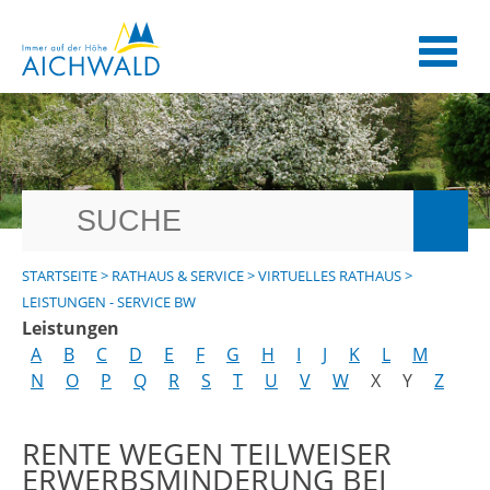
STARTSEITE
>
RATHAUS & SERVICE
>
VIRTUELLES RATHAUS
>
LEISTUNGEN - SERVICE BW
Leistungen
A
B
C
D
E
F
G
H
I
J
K
L
M
N
O
P
Q
R
S
T
U
V
W
X
Y
Z
RENTE WEGEN TEILWEISER
ERWERBSMINDERUNG BEI