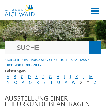
STARTSEITE
>
RATHAUS & SERVICE
>
VIRTUELLES RATHAUS
>
LEISTUNGEN - SERVICE BW
Leistungen
A
B
C
D
E
F
G
H
I
J
K
L
M
N
O
P
Q
R
S
T
U
V
W
X
Y
Z
AUSSTELLUNG EINER
EHEURKUNDE BEANTRAGEN