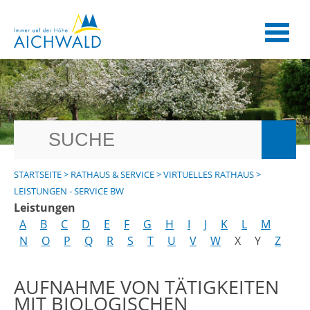
STARTSEITE
>
RATHAUS & SERVICE
>
VIRTUELLES RATHAUS
>
LEISTUNGEN - SERVICE BW
Leistungen
A
B
C
D
E
F
G
H
I
J
K
L
M
N
O
P
Q
R
S
T
U
V
W
X
Y
Z
AUFNAHME VON TÄTIGKEITEN
MIT BIOLOGISCHEN