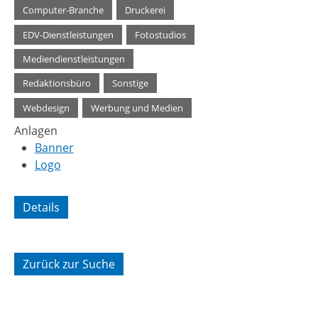
Computer-Branche
,
Druckerei
,
EDV-Dienstleistungen
,
Fotostudios
,
Mediendienstleistungen
,
Redaktionsbüro
,
Sonstige
,
Webdesign
,
Werbung und Medien
Anlagen
Banner
Logo
Details
Zurück zur Suche