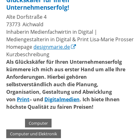
Unternehmenserfolg!
Alte Dorfstraße 4
73773
Aichwald
Inhaberin
Medienfachwirtin in Digital |
Mediengestalterin in Digital & Print
Lisa-Marie
Prosser
Homepage
designmarie.de
Kurzbeschreibung
Als Glückskäfer für Ihren Unternehmenserfolg
kümmere ich mich aus erster Hand um alle Ihre
Anforderungen. Hierbei gehören
selbstverständlich auch die Planung,
Organisation, Gestaltung und Abwicklung
von
Print
– und
Digitalmedien
. Ich biete Ihnen
höchste Qualität zu fairen Preisen!
Kategorie
Computer
,
Computer und Elektronik
,