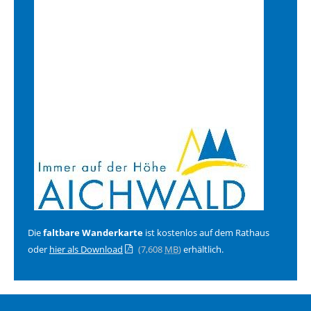
Die
faltbare Wanderkarte
ist kostenlos auf dem Rathaus
oder
hier als Download
(7,608
MB
)
erhältlich.