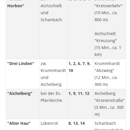
Horben"
Aichschieß
"Kreisverkehr"
und
(10 Min., ca.
Schanbach
800 m)
Aichschieß
"Kreuzung"
(15 Min., ca. 1
km)
"Drei Linden"
zw.
1, 2, 6, 7, 9,
Krummhardt
Krummhardt
10
"Abzweig"
und
(12 Min., ca.
Aichelberg
900 m)
"Aichelberg"
bei der Ev.
1, 9, 11, 12
Aichelberg
Pfarrkirche
"Kronenstraße"
(3 Min., ca. 300
m)
"Alter Hau"
Lobenrot
8, 13, 14
Schanbach