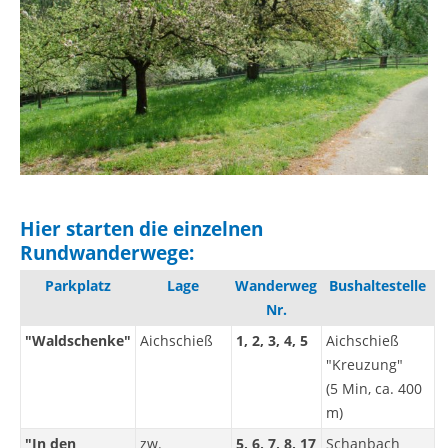
Hier starten die einzelnen
Rundwanderwege:
Parkplatz
Lage
Wanderweg
Bushaltestelle
Nr.
"Waldschenke"
Aichschieß
1, 2, 3, 4, 5
Aichschieß
"Kreuzung"
(5 Min, ca. 400
m)
"In den
zw.
5, 6, 7, 8, 17
Schanbach