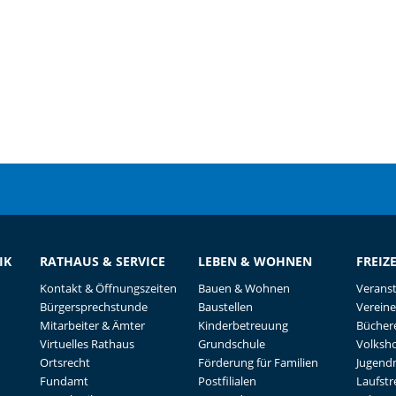
IK
RATHAUS & SERVICE
LEBEN & WOHNEN
FREIZ
Kontakt & Öffnungszeiten
Bauen & Wohnen
Verans
Bürgersprechstunde
Baustellen
Vereine
Mitarbeiter & Ämter
Kinderbetreuung
Büchere
Virtuelles Rathaus
Grundschule
Volksh
Ortsrecht
Förderung für Familien
Jugend
Fundamt
Postfilialen
Laufst