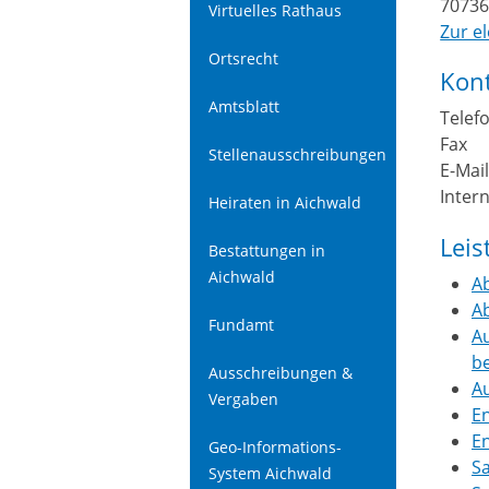
7073
Virtuelles Rathaus
Zur e
Ortsrecht
Kon
Amtsblatt
Telef
Fax
Stellenausschreibungen
E-Mai
Inter
Heiraten in Aichwald
Lei
Bestattungen in
Aichwald
A
A
Fundamt
Au
b
Ausschreibungen &
Au
Vergaben
E
En
Geo-Informations-
S
System Aichwald