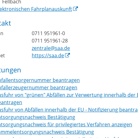
6
Fellbach
lektronischen Fahrplanauskunft
takt
on
0711 951961-0
0711 951961-28
l
zentrale@saa.de
net
https://saa.de
stungen
bfallentsorgernummer beantragen
bfallerzeugernummer beantragen
sfuhr von "grünen" Abfällen zur Verwertung innerhalb der
eantragen
sfuhr von Abfällen innerhalb der EU - Notifizierung beantr
ntsorgungsnachweis Bestätigung
tsorgungsnachweis für privilegiertes Verfahren anzeigen
ammelentsorgungsnachweis Bestätigung