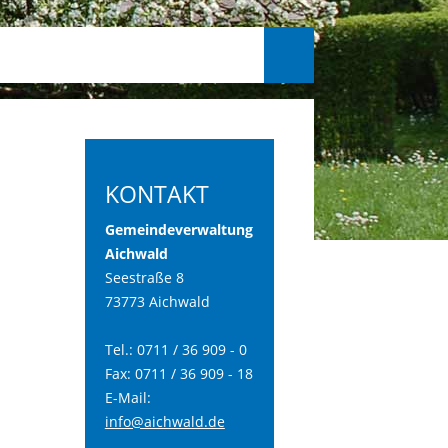
KONTAKT
Gemeindeverwaltung
Aichwald
Seestraße 8
73773 Aichwald
Tel.: 0711 / 36 909 - 0
Fax: 0711 / 36 909 - 18
E-Mail:
info@aichwald.de