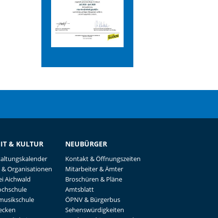
EIT & KULTUR
NEUBÜRGER
taltungskalender
Kontakt & Öffnungszeiten
 & Organisationen
Mitarbeiter & Ämter
i Aichwald
Broschüren & Pläne
ochschule
Amtsblatt
musikschule
ÖPNV & Bürgerbus
recken
Sehenswürdigkeiten