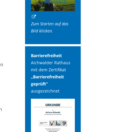
Zum Starten auf das
Bild klicken.
Barrierefreiheit
Aichwalder Rathaus
en
mit dem Zertifikat
„Barrierefreiheit
geprüft“
ausgezeichnet
n