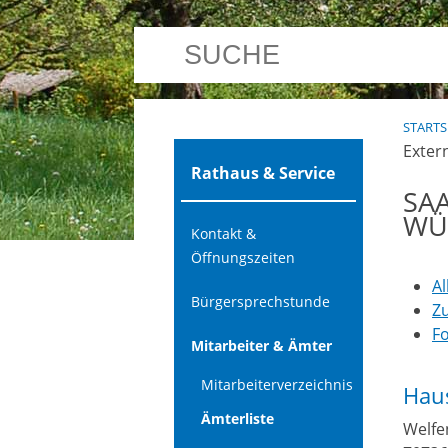
STARTS
Exter
Rathaus & Service
SA
WÜ
Kontakt &
Öffnungszeiten
A
Bürgersprechstunde
Z
F
Mitarbeiter & Ämter
Mitarbeiterverzeichnis
Haus
Ämterliste
Welfe