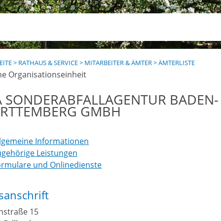
EITE
>
RATHAUS & SERVICE
>
MITARBEITER & ÄMTER
>
ÄMTERLISTE
ne Organisationseinheit
A SONDERABFALLAGENTUR BADEN-
RTTEMBERG GMBH
llgemeine Informationen
ugehörige Leistungen
ormulare und Onlinedienste
anschrift
nstraße 15