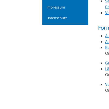
S
ü
Impressum
Vo
Datenschutz
For
Au
Au
Be
On
Gr
L
O
V
O