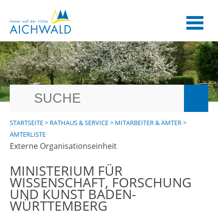
STARTSEITE
>
RATHAUS & SERVICE
>
MITARBEITER & ÄMTER
>
ÄMTERLISTE
Externe Organisationseinheit
MINISTERIUM FÜR
WISSENSCHAFT, FORSCHUNG
UND KUNST BADEN-
WÜRTTEMBERG