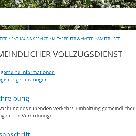
EITE
>
RATHAUS & SERVICE
>
MITARBEITER & ÄMTER
>
ÄMTERLISTE
MEINDLICHER VOLLZUGSDIENST
llgemeine Informationen
ugehörige Leistungen
chreibung
achung des ruhenden Verkehrs, Einhaltung gemeindlicher
ngen und Verordnungen
anschrift