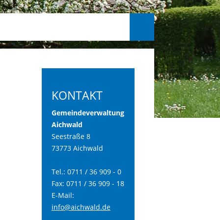
KONTAKT
Gemeindeverwaltung
Aichwald
Seestraße 8
73773 Aichwald
Tel.: 0711 / 36 909 - 0
Fax: 0711 / 36 909 - 18
E-Mail:
info@aichwald.de