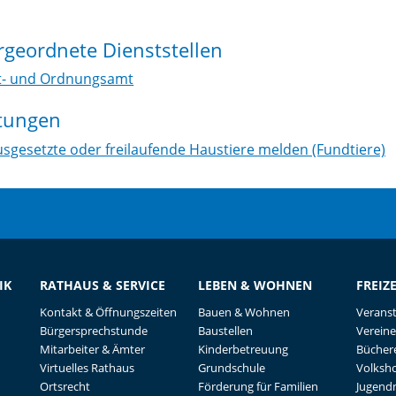
geordnete Dienststellen
- und Ordnungsamt
stungen
sgesetzte oder freilaufende Haustiere melden (Fundtiere)
IK
RATHAUS & SERVICE
LEBEN & WOHNEN
FREIZ
Kontakt & Öffnungszeiten
Bauen & Wohnen
Verans
Bürgersprechstunde
Baustellen
Vereine
Mitarbeiter & Ämter
Kinderbetreuung
Büchere
Virtuelles Rathaus
Grundschule
Volksh
Ortsrecht
Förderung für Familien
Jugend