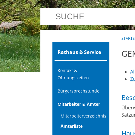
STARTS
GE
Rathaus & Service
Kontakt &
A
Öffnungszeiten
Z
Bürgersprechstunde
Bes
Mitarbeiter & Ämter
Überw
Satzu
Mitarbeiterverzeichnis
Ämterliste
Haus