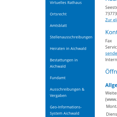
Virtuelles Rathaus
Seest
7377
Ortsrecht
Zur e
Amtsblatt
Kon
Stellenausschreibungen
Fax
Servi
Heiraten in Aichwald
send
Inter
Bestattungen in
Aichwald
Öff
Fundamt
Allg
Ausschreibungen &
Weite
Vergaben
(www.
Mont
Geo-Informations-
System Aichwald
Dien