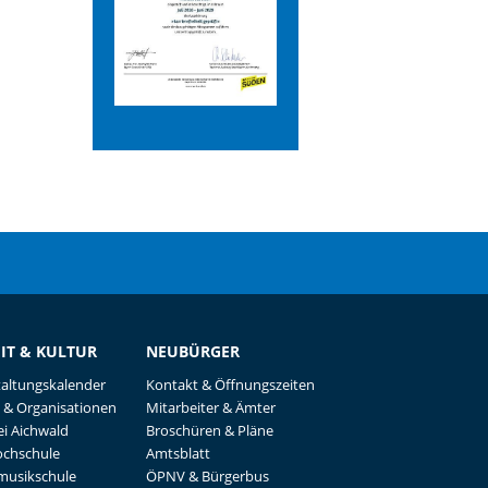
EIT & KULTUR
NEUBÜRGER
taltungskalender
Kontakt & Öffnungszeiten
 & Organisationen
Mitarbeiter & Ämter
i Aichwald
Broschüren & Pläne
ochschule
Amtsblatt
musikschule
ÖPNV & Bürgerbus