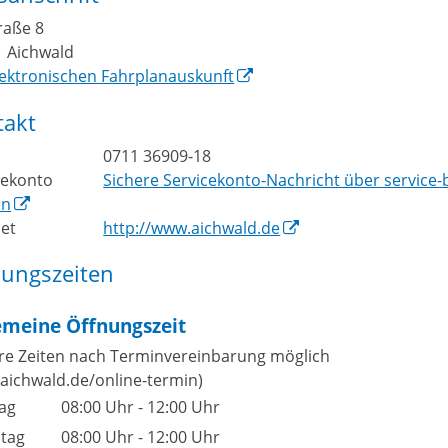
raße 8
3
Aichwald
lektronischen Fahrplanauskunft
takt
0711 36909-18
cekonto
Sichere Servicekonto-Nachricht über service
en
net
http://www.aichwald.de
nungszeiten
emeine Öffnungszeit
re Zeiten nach Terminvereinbarung möglich
aichwald.de/online-termin)
ag
08:00 Uhr
-
12:00 Uhr
stag
08:00 Uhr
-
12:00 Uhr