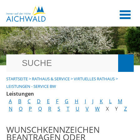
STARTSEITE
>
RATHAUS & SERVICE
>
VIRTUELLES RATHAUS
>
LEISTUNGEN - SERVICE BW
Leistungen
A
B
C
D
E
F
G
H
I
J
K
L
M
N
O
P
Q
R
S
T
U
V
W
X
Y
Z
WUNSCHKENNZEICHEN
BEANTRAGEN ODER