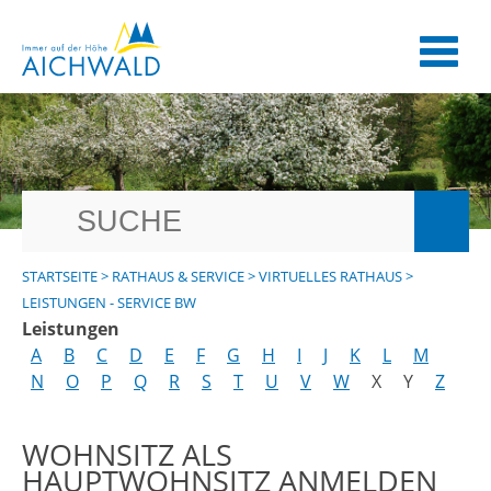
STARTSEITE
>
RATHAUS & SERVICE
>
VIRTUELLES RATHAUS
>
LEISTUNGEN - SERVICE BW
Leistungen
A
B
C
D
E
F
G
H
I
J
K
L
M
N
O
P
Q
R
S
T
U
V
W
X
Y
Z
WOHNSITZ ALS
HAUPTWOHNSITZ ANMELDEN