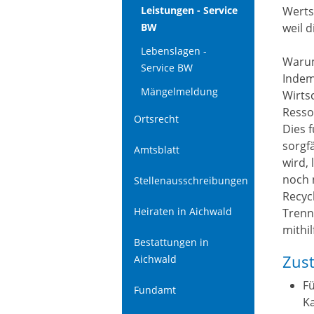
Werts
Leistungen - Service
weil 
BW
Lebenslagen -
Warum
Service BW
Indem
Mängelmeldung
Wirts
Resso
Ortsrecht
Dies 
sorgf
Amtsblatt
wird,
noch 
Stellenausschreibungen
Recyc
Heiraten in Aichwald
Trenn
mithil
Bestattungen in
Zust
Aichwald
Fü
Fundamt
Ka