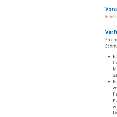
Vora
keine
Verf
So ent
Schrit
Be
tr
Ma
Sa
Be
vo
P
Ku
ge
L