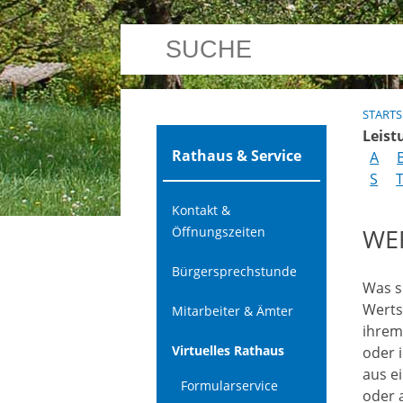
STARTS
Leist
Rathaus & Service
A
S
Kontakt &
WE
Öffnungszeiten
Bürgersprechstunde
Was s
Werts
Mitarbeiter & Ämter
ihrem
Virtuelles Rathaus
oder 
aus e
Formularservice
oder 