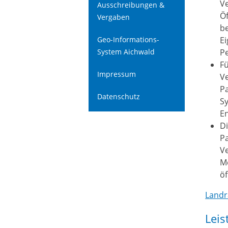
Ve
Ausschreibungen &
Öf
Vergaben
be
Geo-Informations-
Ei
System Aichwald
Pe
F
Impressum
Ve
Pa
Datenschutz
Sy
E
Di
Pa
Ve
Me
öf
Landr
Leis