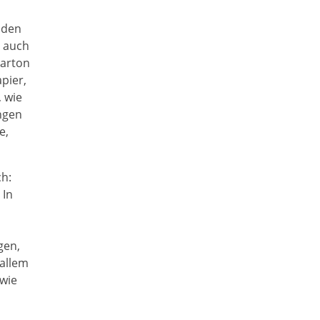
 den
n auch
arton
pier,
 wie
ngen
e,
h:
 In
gen,
 allem
wie