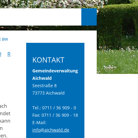
E BW
Q
R
KONTAKT
Gemeindeverwaltung
Aichwald
Seestraße 8
73773 Aichwald
ach
Tel.: 0711 / 36 909 - 0
endet
Fax: 0711 / 36 909 - 18
 kann
E-Mail:
en
info@aichwald.de
en.