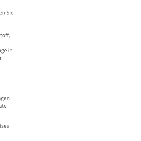
en Sie
toff,
nge in
n
ngen
ate
ises