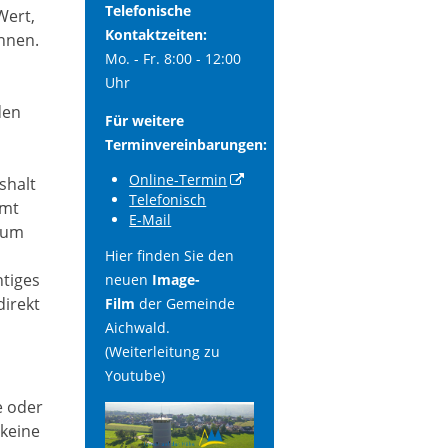
Telefonische
Wert,
Kontaktzeiten:
önnen.
Mo. - Fr. 8:00 - 12:00
Uhr
den
Für weitere
Terminvereinbarungen:
Online-Termin
shalt
Telefonisch
umt
E-Mail
kaum
Hier finden Sie den
htiges
neuen
Image-
direkt
Film
der Gemeinde
Aichwald.
(Weiterleitung zu
Youtube)
e oder
 keine