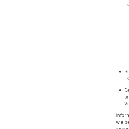
Bi
G
an
V
Infor
wie b