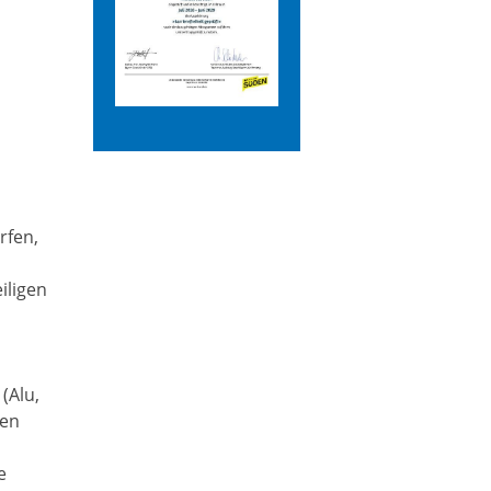
rfen,
iligen
 (Alu,
den
e