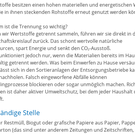
toffe besitzen einen hohen materiellen und energetischen 
die in ihnen steckenden Rohstoffe erneut genutzt werden k
 ist die Trennung so wichtig?
 wir Wertstoffe getrennt sammeln, führen wir sie direkt in 
chaftskreislauf zurück. Das schont wertvolle natürliche
urcen, spart Energie und senkt den CO₂-Ausstoß.
funktioniert jedoch nur, wenn die Materialien bereits im Hau
ältig getrennt werden. Was beim Einwerfen zu Hause versä
 lässt sich in den Sortieranlagen der Entsorgungsbetriebe 
nachholen. Falsch eingeworfene Abfälle können
lingprozesse blockieren oder sogar unmöglich machen. Ric
en ist daher aktiver Umweltschutz, bei dem jeder Haushalt 
ft.
ändige Stelle
r Restmüll, Biogut oder grafische Papiere aus Papier, Papp
rton (das sind unter anderem Zeitungen und Zeitschriften,