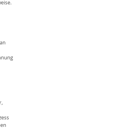
eise.
 an
ennung
r,
zess
sen