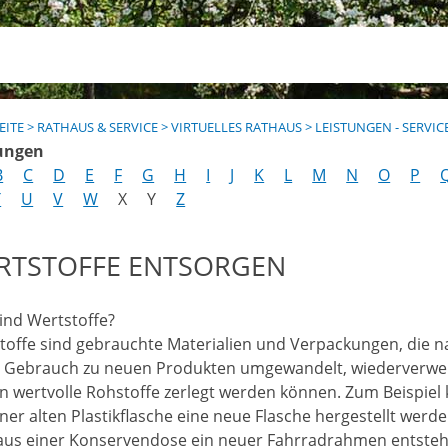
EITE
>
RATHAUS & SERVICE
>
VIRTUELLES RATHAUS
>
LEISTUNGEN - SERVIC
ungen
B
C
D
E
F
G
H
I
J
K
L
M
N
O
P
T
U
V
W
X
Y
Z
RTSTOFFE ENTSORGEN
ind Wertstoffe?
toffe sind gebrauchte Materialien und Verpackungen, die n
 Gebrauch zu neuen Produkten umgewandelt, wiederverw
in wertvolle Rohstoffe zerlegt werden können. Zum Beispiel
iner alten Plastikflasche eine neue Flasche hergestellt werd
aus einer Konservendose ein neuer Fahrradrahmen entsteh