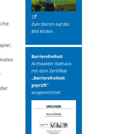
sche
Zum Starten auf das
Bild klicken.
pier,
Barrierefreiheit
ivates
Aichwalder Rathaus
mit dem Zertifikat
e
„Barrierefreiheit
geprüft“
 der
ausgezeichnet