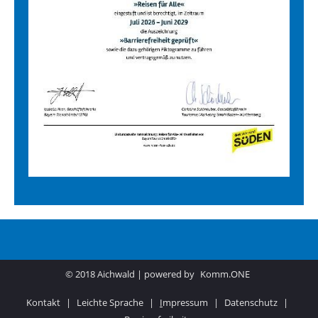
© 2018 Aichwald | powered by
Komm.ONE
Kontakt
|
Leichte Sprache
|
I
mpressum
|
Datenschutz
|