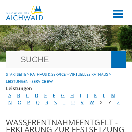
STARTSEITE
>
RATHAUS & SERVICE
>
VIRTUELLES RATHAUS
>
LEISTUNGEN - SERVICE BW
Leistungen
A
B
C
D
E
F
G
H
I
J
K
L
M
N
O
P
Q
R
S
T
U
V
W
X
Y
Z
WASSERENTNAHMEENTGELT -
ERKLÄRUNG ZUR FESTSETZUNG