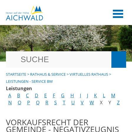
STARTSEITE
>
RATHAUS & SERVICE
>
VIRTUELLES RATHAUS
>
LEISTUNGEN - SERVICE BW
Leistungen
A
B
C
D
E
F
G
H
I
J
K
L
M
N
O
P
Q
R
S
T
U
V
W
X
Y
Z
VORKAUFSRECHT DER
GEMEINDE - NEGATIVZEUGNIS