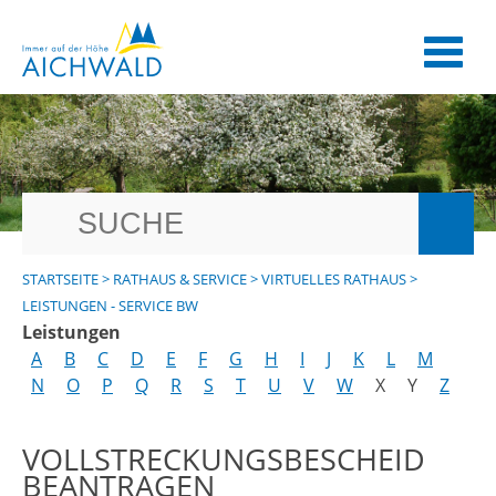
STARTSEITE
>
RATHAUS & SERVICE
>
VIRTUELLES RATHAUS
>
LEISTUNGEN - SERVICE BW
Leistungen
A
B
C
D
E
F
G
H
I
J
K
L
M
N
O
P
Q
R
S
T
U
V
W
X
Y
Z
VOLLSTRECKUNGSBESCHEID
BEANTRAGEN