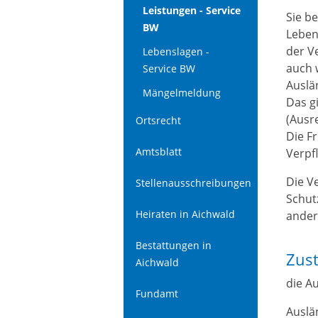
Leistungen - Service
Sie be
BW
Leben
der V
Lebenslagen -
auch 
Service BW
Auslä
Mängelmeldung
Das g
(Ausr
Ortsrecht
Die Fr
Amtsblatt
Verpf
Die V
Stellenausschreibungen
Schut
Heiraten in Aichwald
ander
Bestattungen in
Zust
Aichwald
die A
Fundamt
Auslä