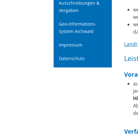
Ausschreibungen &
we
Vergaben
w
Geo-Informations-
w
System Aichwald
d
Landr
Impressum
Leis
Datenschutz
Vora
a
je
H
A
d
Verf