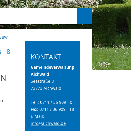
E BW
Q
R
KONTAKT
Gemeindeverwaltung
Aichwald
EN
Seestraße 8
73773 Aichwald
n.
Tel.: 0711 / 36 909 - 0
Fax: 0711 / 36 909 - 18
E-Mail:
e
info@aichwald.de