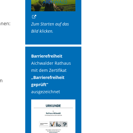
hnen:
Zum Starten auf das
Bild klicken.
Barrierefreiheit
Aichwalder Rathaus
mit dem Zertifikat
„Barrierefreiheit
in
geprüft“
ausgezeichnet