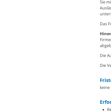
Sie m
Auslä
unter
Das F
Hinw
Firme
abgeb
Die A
Die Ve
Fris
keine
Erfo
R