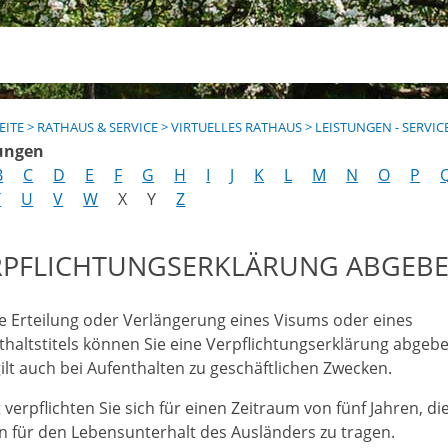
EITE
>
RATHAUS & SERVICE
>
VIRTUELLES RATHAUS
>
LEISTUNGEN - SERVIC
ungen
B
C
D
E
F
G
H
I
J
K
L
M
N
O
P
T
U
V
W
X
Y
Z
RPFLICHTUNGSERKLÄRUNG ABGEB
ie Erteilung oder Verlängerung eines Visums oder eines
thaltstitels können Sie eine Verpflichtungserklärung abgebe
gilt auch bei Aufenthalten zu geschäftlichen Zwecken.
verpflichten Sie sich für einen Zeitraum von fünf Jahren, di
n für den Lebensunterhalt des Ausländers zu tragen.