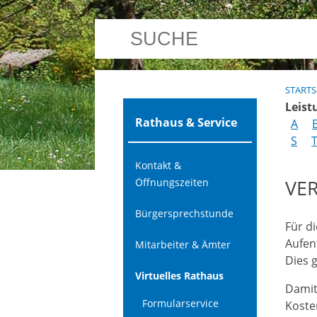
STARTS
Leist
Rathaus & Service
A
S
Kontakt &
VE
Öffnungszeiten
Bürgersprechstunde
Für d
Aufen
Mitarbeiter & Ämter
Dies 
Virtuelles Rathaus
Damit 
Formularservice
Koste