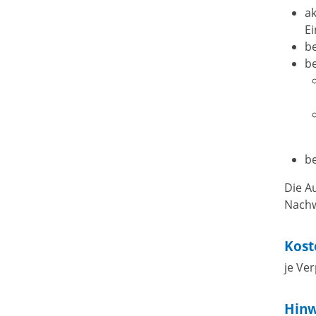
ak
E
b
be
b
Die A
Nachw
Kost
je Ve
Hinw