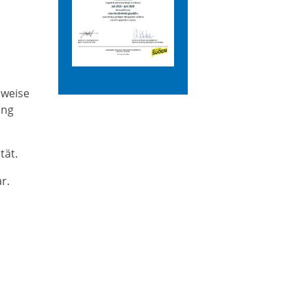
sweise
ung
tät.
r.