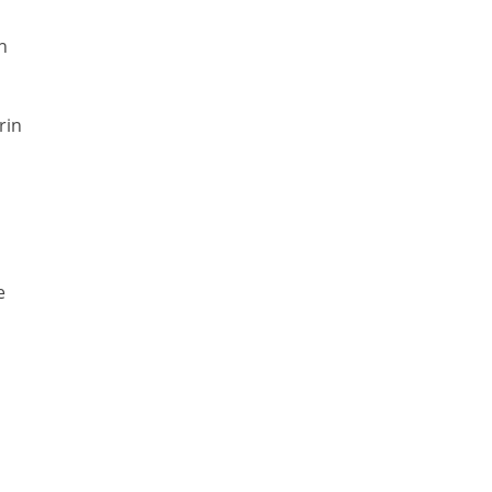
h
rin
e