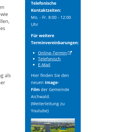
Telefonische
den
Kontaktzeiten:
owie
Mo. - Fr. 8:00 - 12:00
llen,
Uhr
des
Für weitere
Terminvereinbarungen:
Online-Termin
Telefonisch
E-Mail
g als
Hier finden Sie den
ner
neuen
Image-
Film
der Gemeinde
Aichwald.
(Weiterleitung zu
Youtube)