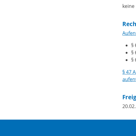
keine
Rech
Aufen
§ 
§
§ 
§ 47 
aufen
Frei
20.02