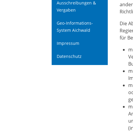
Ausschreibungen &
ander
Vergaben
Richt
Geo-Informations-
Die A
System Aichwald
Regie
für B
Impressum
mi
Datenschutz
V
Bu
mi
Im
mi
o
g
mi
An
u
(