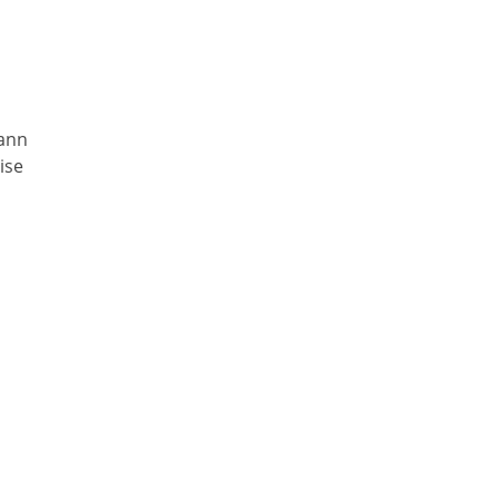
kann
ise