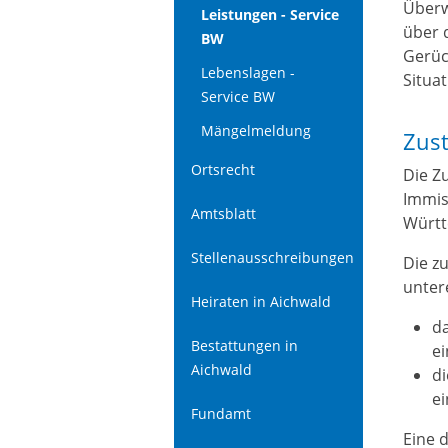
Überw
Leistungen - Service
über 
BW
Gerüc
Lebenslagen -
Situat
Service BW
Mängelmeldung
Zust
Ortsrecht
Die Z
Immis
Amtsblatt
Württ
Stellenausschreibungen
Die z
unter
Heiraten in Aichwald
da
Bestattungen in
ei
Aichwald
di
ei
Fundamt
Eine 