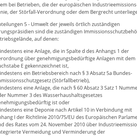
em bei Betrieben, die der europäischen Industrieemissions
linie, der Störfall-Verordnung oder dem Bergrecht unterliege
bteilungen 5 - Umwelt der jeweils örtlich zuständigen
rungspräsidien sind die zuständigen Immissionsschutzbeh
etriebsgelände, auf denen:
ndestens eine Anlage, die in Spalte d des Anhangs 1 der
erordnung über genehmigungsbedürftige Anlagen mit dem
chstabe E gekennzeichnet ist,
ndestens ein Betriebsbereich nach § 3 Absatz 5a Bundes-
missionsschutzgesetz (Störfallbetrieb),
ndestens eine Anlage, die nach § 60 Absatz 3 Satz 1 Numme
der Nummer 3 des Wasserhaushaltsgesetzes
enehmigungsbedürftig ist oder
ndestens eine Deponie nach Artikel 10 in Verbindung mit
hang I der Richtlinie 2010/75/EU des Europäischen Parlam
nd des Rates vom 24. November 2010 über Industrieemissi
integrierte Vermeidung und Verminderung der