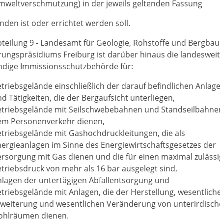
mweltverschmutzung) in der jeweils geltenden Fassung
nden ist oder errichtet werden soll.
bteilung 9 - Landesamt für Geologie, Rohstoffe und Bergbau
rungspräsidiums Freiburg ist darüber hinaus die landeswei
ndige Immissionsschutzbehörde für:
triebsgelände einschließlich der darauf befindlichen Anlag
d Tätigkeiten, die der Bergaufsicht unterliegen,
etriebsgelände mit Seilschwebebahnen und Standseilbahnen
em Personenverkehr dienen,
triebsgelände mit Gashochdruckleitungen, die als
ergieanlagen im Sinne des Energiewirtschaftsgesetzes der
rsorgung mit Gas dienen und die für einen maximal zuläss
triebsdruck von mehr als 16 bar ausgelegt sind,
nlagen der untertägigen Abfallentsorgung und
triebsgelände mit Anlagen, die der Herstellung, wesentlich
rweiterung und wesentlichen Veränderung von unterirdisc
ohlräumen dienen.