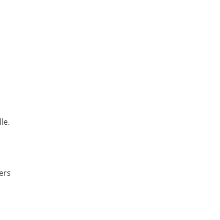
le.
ers