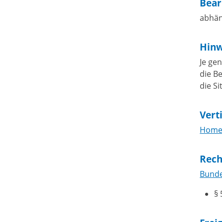
Bear
abhän
Hinw
Je ge
die B
die Si
Vert
Homep
Rech
Bunde
§