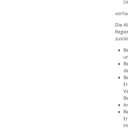
U
vorha
Die A
Regie
zustä
Be
un
B
d
Be
En
Ve
Be
A
Be
E
H