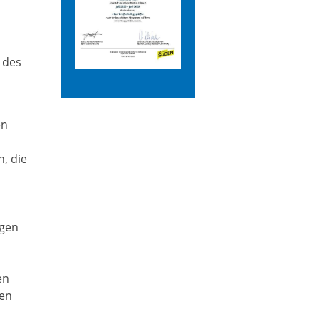
 des
t
en
, die
igen
en
hen