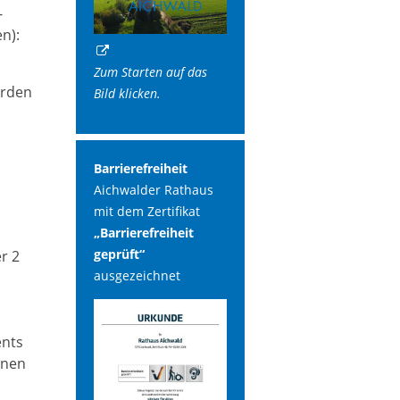
-
n):
Zum Starten auf das
örden
Bild klicken.
Barrierefreiheit
Aichwalder Rathaus
mit dem Zertifikat
„Barrierefreiheit
geprüft“
r 2
ausgezeichnet
ents
onen