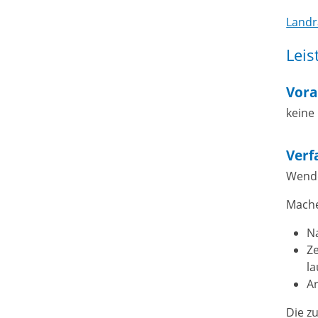
Landr
Leis
Vora
keine
Verf
Wenden
Mache
N
Ze
la
Ar
Die z