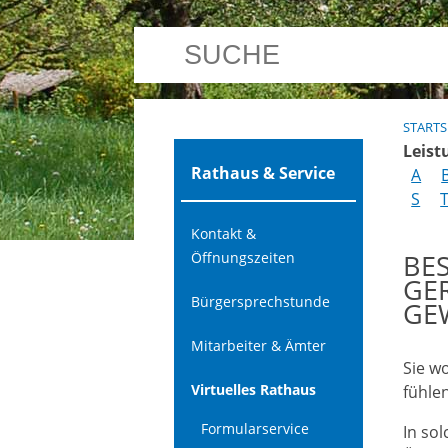
STARTS
Leist
Rathaus & Service
A
S
Kontakt &
BE
Öffnungszeiten
GE
Bürgersprechstunde
GE
Mitarbeiter & Ämter
Sie w
Virtuelles Rathaus
fühle
Formularservice
In so