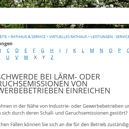
EITE
>
RATHAUS & SERVICE
>
VIRTUELLES RATHAUS
>
LEISTUNGEN - SERVIC
ungen
B
C
D
E
F
G
H
I
J
K
L
M
N
O
P
T
U
V
W
X
Y
Z
SCHWERDE BEI LÄRM- ODER
RUCHSEMISSIONEN VON
WERBEBETRIEBEN EINREICHEN
ohnen in der Nähe von Industrie- oder Gewerbebetrieben u
n sich durch deren Schall- und Geruchsemissionen gestört?
lchen Fällen können Sie sich an die für den Betrieb zuständi