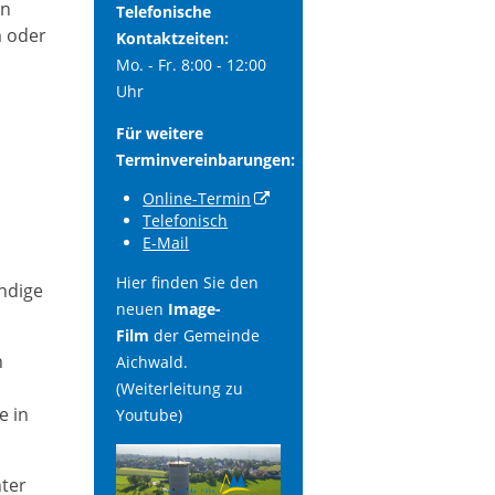
en
Telefonische
m oder
Kontaktzeiten:
Mo. - Fr. 8:00 - 12:00
Uhr
Für weitere
Terminvereinbarungen:
Online-Termin
Telefonisch
E-Mail
Hier finden Sie den
ändige
neuen
Image-
Film
der Gemeinde
n
Aichwald.
(Weiterleitung zu
e in
Youtube)
nter