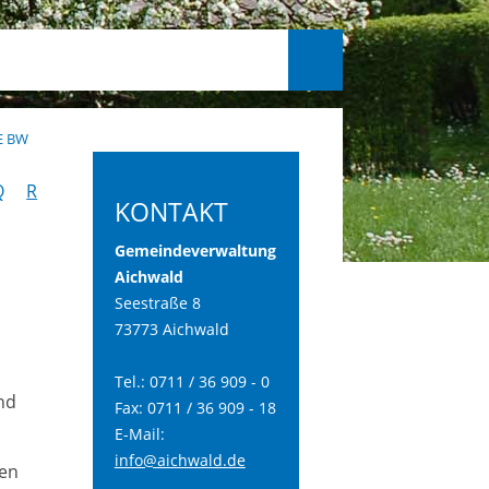
E BW
Q
R
KONTAKT
Gemeindeverwaltung
Aichwald
Seestraße 8
73773 Aichwald
Tel.: 0711 / 36 909 - 0
nd
Fax: 0711 / 36 909 - 18
E-Mail:
info@aichwald.de
gen