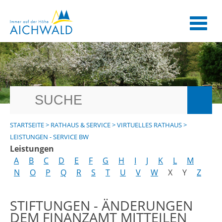
STARTSEITE
>
RATHAUS & SERVICE
>
VIRTUELLES RATHAUS
>
LEISTUNGEN - SERVICE BW
Leistungen
A
B
C
D
E
F
G
H
I
J
K
L
M
N
O
P
Q
R
S
T
U
V
W
X
Y
Z
STIFTUNGEN - ÄNDERUNGEN
DEM FINANZAMT MITTEILEN