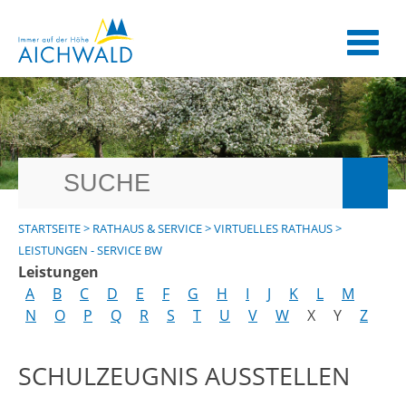
STARTSEITE
>
RATHAUS & SERVICE
>
VIRTUELLES RATHAUS
>
LEISTUNGEN - SERVICE BW
Leistungen
A
B
C
D
E
F
G
H
I
J
K
L
M
N
O
P
Q
R
S
T
U
V
W
X
Y
Z
SCHULZEUGNIS AUSSTELLEN