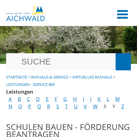
STARTSEITE
>
RATHAUS & SERVICE
>
VIRTUELLES RATHAUS
>
LEISTUNGEN - SERVICE BW
Leistungen
A
B
C
D
E
F
G
H
I
J
K
L
M
N
O
P
Q
R
S
T
U
V
W
X
Y
Z
SCHULEN BAUEN - FÖRDERUNG
BEANTRAGEN