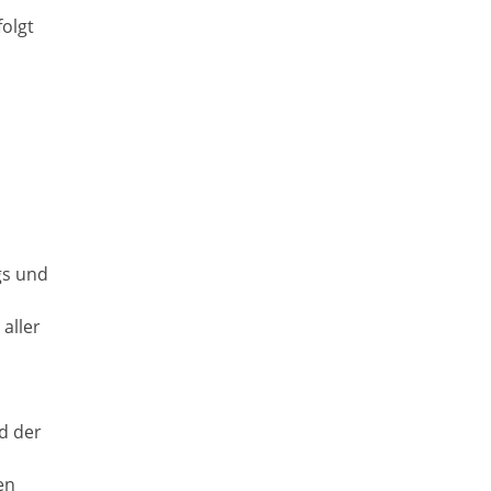
folgt
gs und
aller
d der
en