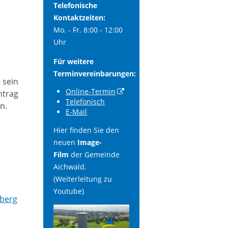
Telefonische
Kontaktzeiten:
Mo. - Fr. 8:00 - 12:00
Uhr
Für weitere
Terminvereinbarungen:
 sein
Online-Termin
ntrag
Telefonisch
n.
E-Mail
Hier finden Sie den
neuen
Image-
Film
der Gemeinde
Aichwald.
(Weiterleitung zu
Youtube)
mberg