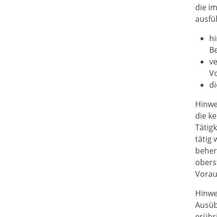
die i
ausfü
hi
Be
v
V
di
Hinwe
die k
Tätigk
tätig
b
e
her
ober
s
Vorau
Hinwe
Au
s
üb
erü
b
r