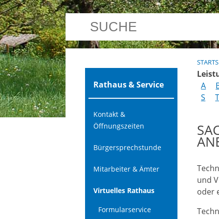
STARTS
Leist
Rathaus & Service
A
S
Kontakt &
SA
Öffnungszeiten
AN
Bürgersprechstunde
Techn
Mitarbeiter & Ämter
und V
Virtuelles Rathaus
oder 
Formularservice
Techn