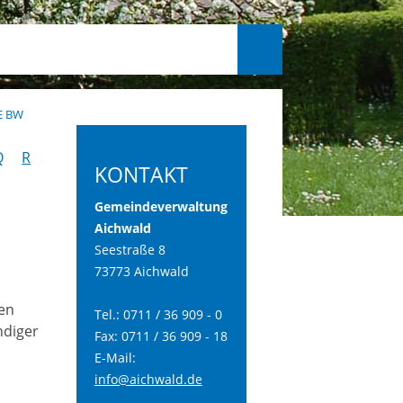
E BW
Q
R
KONTAKT
Gemeindeverwaltung
Aichwald
Seestraße 8
73773 Aichwald
ten
Tel.: 0711 / 36 909 - 0
ndiger
Fax: 0711 / 36 909 - 18
E-Mail:
info@aichwald.de