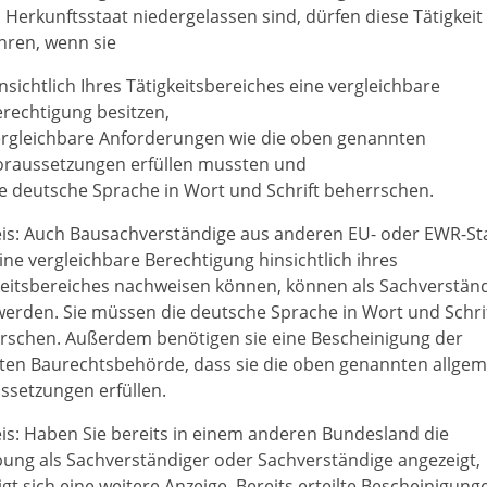
m He
r
kunftsstaat niedergelassen sind, dürfen diese Tätigkeit
hren, wenn sie
nsichtlich Ihres Tätigkeitsbereiches eine vergleichbare
rechtigung besitzen,
ergleichbare Anforderungen wie die oben genannten
o
raussetzungen erfüllen mussten und
e deutsche Sprache in Wort und Schrift beherrschen.
is:
Auch Bausachverständige aus anderen EU- oder EWR-St
eine vergleichbare Berechtigung hinsichtlich ihres
eit
s
bereiches nachweisen können, können als Sachverstän
werden. Sie müssen die deutsche Sprache in Wort und Schri
rschen. Außerdem benötigen sie eine Bescheinigung der
ten Baurechtsbehörde, dass sie die oben genannten allge
ssetzungen erfüllen.
is:
Haben Sie bereits in einem anderen Bundesland die
ung als Sachverständiger oder Sachverständige angezeigt,
igt sich eine weitere Anzeige. Bereits erteilte Bescheinigung