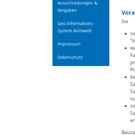
Ausschreibungen &
Vergaben
Vora
Sie
Geo-Informations-
System Aichwald
si
"I
Impressum
wa
Fa
Datenschutz
pr
P
be
Sa
S
n
si
S
er
Bausa