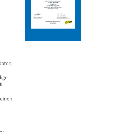
aaten,
dige
ft
meinen
en