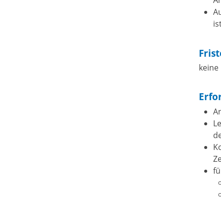
An
Au
is
Fris
keine
Erfo
A
L
de
Ko
Ze
fü