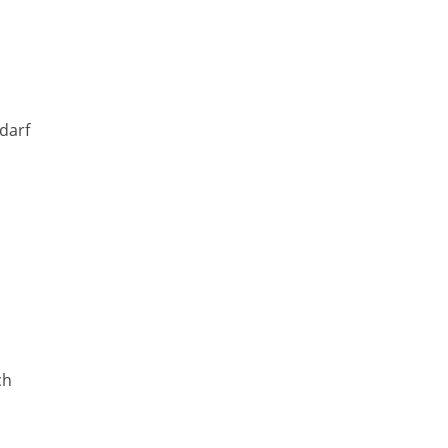
darf
ch