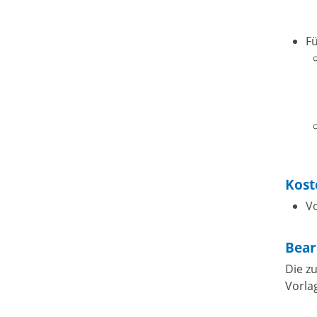
Fü
Kost
Vo
Bear
Die z
Vorla