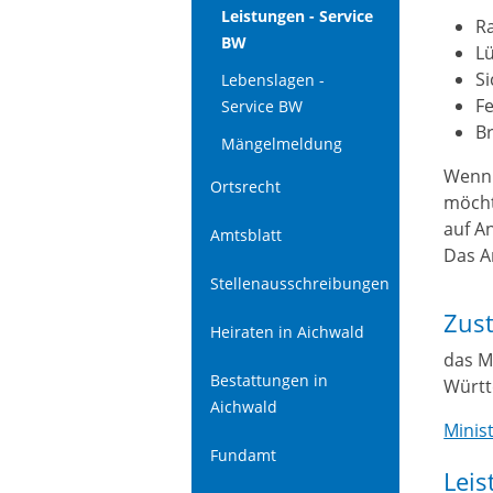
Leistungen - Service
R
BW
L
S
Lebenslagen -
F
Service BW
B
Mängelmeldung
Wenn 
Ortsrecht
möcht
auf A
Amtsblatt
Das A
Stellenausschreibungen
Zust
Heiraten in Aichwald
das M
Bestattungen in
Württ
Aichwald
Minis
Fundamt
Leis