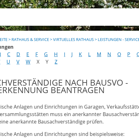
EITE
>
RATHAUS & SERVICE
>
VIRTUELLES RATHAUS
>
LEISTUNGEN - SERVIC
ungen
B
C
D
E
F
G
H
I
J
K
L
M
N
O
P
T
U
V
W
X
Y
Z
CHVERSTÄNDIGE NACH BAUSVO -
ERKENNUNG BEANTRAGEN
ische Anlagen und Einrichtungen in Garagen, Verkaufsstät
ersammlungsstätten muss ein anerkannter Bausachverstä
eine anerkannte Bausachverständige prüfen.
ische Anlagen und Einrichtungen sind beispielsweise: