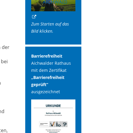
Zum Starten auf das
Bild klicken.
n der
Barrierefreiheit
 bei
Aichwalder Rathaus
mit dem Zertifikat
„Barrierefreiheit
n
geprüft“
ausgezeichnet
nd
ten,