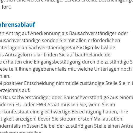
 fort.
ahrensablauf
en
Antrag auf Anerkennung
als Bausachverständiger oder
usachverständige senden Sie mit allen erforderlichen
nterlagen an
SachverstaendigeBauSVO@mlw.bwl.de
.
s Antragsformular finden Sie auf bauthelände.de.
e erhalten eine Eingangsbestätigung durch die z
u
ständige St
ese teilt Ihnen gegebenenfalls mit, welche Unte
r
lagen noch
hlen.
i positiver Entscheidung nimmt die zuständige Stelle Sie in 
rzeichnis auf.
ls Bausachverständiger oder Bausachverständige aus eine
nderen EU- oder EWR-Staat müssen Sie, wenn Sie im
rkunftsstaat eine gleichwertige Berechtigung haben, Ihre
tigkeit anzeigen, bevor Sie sie zum ersten Mal ausüben.
dernfalls müssen Sie bei der zuständigen Stelle einen Antr