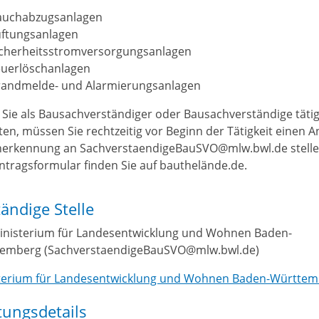
auchabzugsanlagen
üftungsanlagen
icherheitsstromversorgungsanlagen
euerlöschanlagen
randmelde- und Alarmierungsanlagen
Sie als Bausachverständiger oder Bausachverständige tätig
en, müssen Sie rechtzeitig vor Beginn der Tätigkeit einen A
nerkennung an SachverstaendigeBauSVO@mlw.bwl.de stelle
ntragsformular finden Sie auf bauthelände.de.
ändige Stelle
inisterium für Landesentwicklung und Wohnen Baden-
emberg (SachverstaendigeBauSVO@mlw.bwl.de)
terium für Landesentwicklung und Wohnen Baden-Württe
tungsdetails