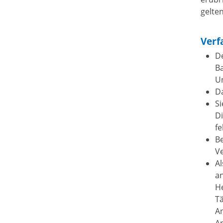
gelten
Verf
D
Ba
U
Da
Si
Di
fe
Be
Ve
A
a
He
Tä
An