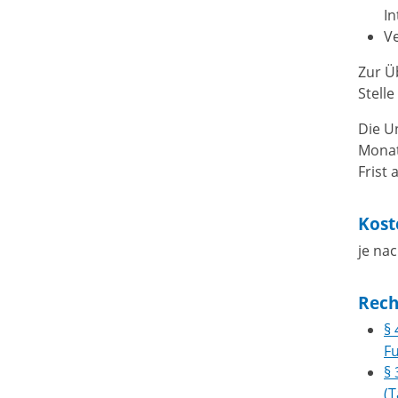
In
Ve
Zur Ü
Stell
Die Un
Monat
Frist
Kost
je nac
Rech
§ 
F
§
(T