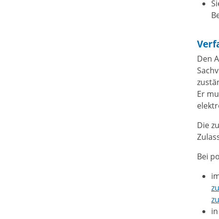
Si
B
Verf
Den A
Sachv
zustä
Er mu
elekt
Die z
Zulas
Bei po
i
z
z
in