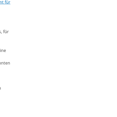
t für
, für
ine
annten
n