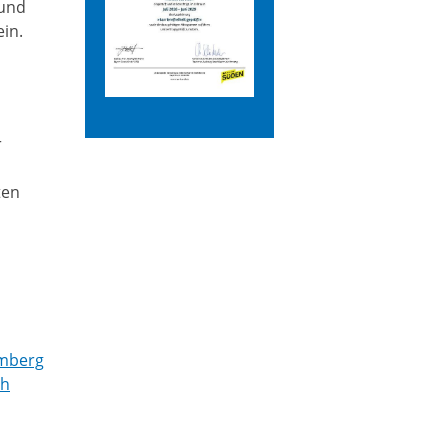
 und
in.
r
ten
emberg
ch