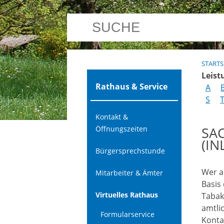
STARTS
Leist
Rathaus & Service
A
S
Kontakt &
SA
Öffnungszeiten
(I
Bürgersprechstunde
Wer a
Mitarbeiter & Ämter
Basis
Virtuelles Rathaus
Tabak
amtli
Formularservice
Konta