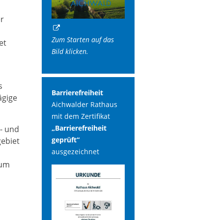
er
Zum Starten auf das
et
Bild klicken.
s
Barrierefreiheit
ägige
Aichwalder Rathaus
mit dem Zertifikat
„Barrierefreiheit
- und
geprüft“
ebiet
ausgezeichnet
ium