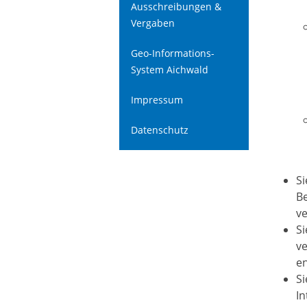
Ausschreibungen &
Vergaben
Geo-Informations-
System Aichwald
Impressum
Datenschutz
S
B
ve
Si
ve
en
Si
In