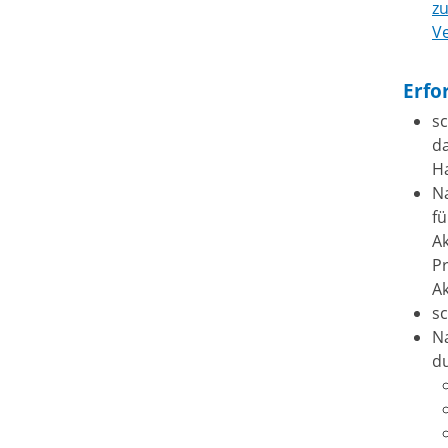
z
V
Erfo
sc
da
H
Na
f
Ak
P
Ak
sc
N
d