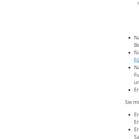
N
Be
fü
F
Na
F
un
Er
Sie m
Er
Er
Er
Sa