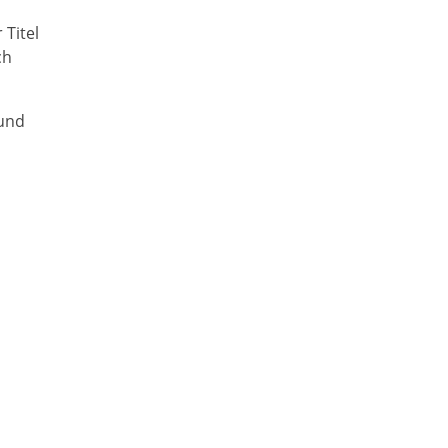
Titel
ch
 und