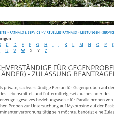
EITE
>
RATHAUS & SERVICE
>
VIRTUELLES RATHAUS
>
LEISTUNGEN - SERVIC
ungen
B
C
D
E
F
G
H
I
J
K
L
M
N
O
P
T
U
V
W
X
Y
Z
CHVERSTÄNDIGE FÜR GEGENPROBE
NLÄNDER) - ZULASSUNG BEANTRAGE
ls private, sachverständige Person für Gegenproben auf de
 des Lebensmittel- und Futtermittelgesetzbuches oder des
erzeugnisgesetzes beziehungsweise für Parallelproben von
chen Proben zur Untersuchung auf Mykotoxine auf der Basi
minantenverordnung tätig sein möchte, benötigt eine Zula