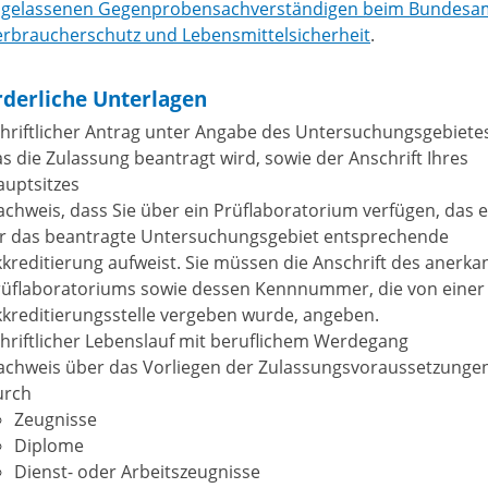
ugelassenen Gegenprobensachverständigen beim Bundesam
erbraucherschutz und Lebensmittelsicherheit
.
rderliche Unterlagen
hriftlicher Antrag unter Angabe des Untersuchungsgebietes
s die Zulassung beantragt wird, sowie der Anschrift Ihres
auptsitzes
chweis, dass Sie über ein Prüflaboratorium verfügen, das e
ür das beantragte Untersuchungsgebiet entsprechende
kreditierung aufweist. Sie müssen die Anschrift des anerk
rüflaboratoriums sowie dessen Kennnummer, die von einer
kreditierungsstelle vergeben wurde, angeben.
hriftlicher Lebenslauf mit beruflichem Werdegang
achweis über das Vorliegen der Zulassungsvoraussetzunge
urch
Zeugnisse
Diplome
Dienst- oder Arbeitszeugnisse