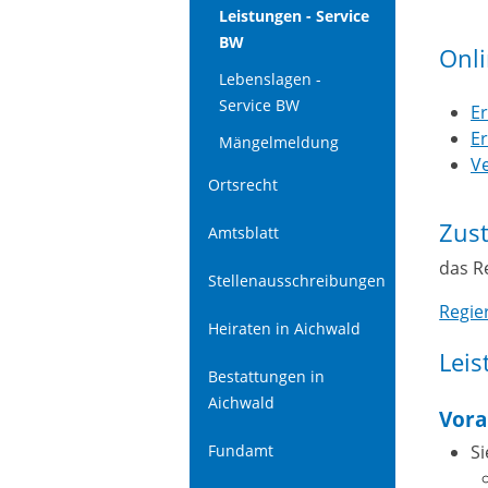
Leistungen - Service
BW
Onl
Lebenslagen -
Service BW
Er
Er
Mängelmeldung
V
Ortsrecht
Zust
Amtsblatt
das R
Stellenausschreibungen
Regie
Heiraten in Aichwald
Leis
Bestattungen in
Aichwald
Vora
S
Fundamt