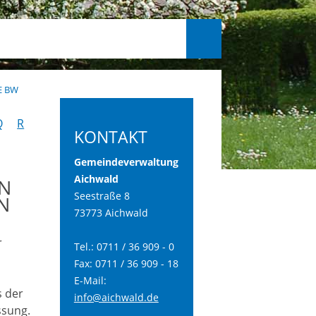
E BW
Q
R
KONTAKT
Gemeindeverwaltung
Aichwald
N
Seestraße 8
N
73773 Aichwald
r
Tel.: 0711 / 36 909 - 0
Fax: 0711 / 36 909 - 18
E-Mail:
s der
info@aichwald.de
ssung.