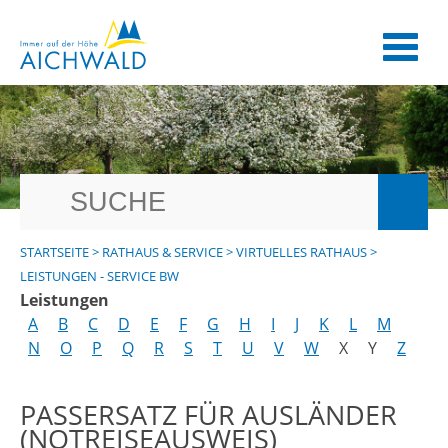
STARTSEITE
>
RATHAUS & SERVICE
>
VIRTUELLES RATHAUS
>
LEISTUNGEN - SERVICE BW
Leistungen
A
B
C
D
E
F
G
H
I
J
K
L
M
N
O
P
Q
R
S
T
U
V
W
X
Y
Z
PASSERSATZ FÜR AUSLÄNDER
(NOTREISEAUSWEIS)