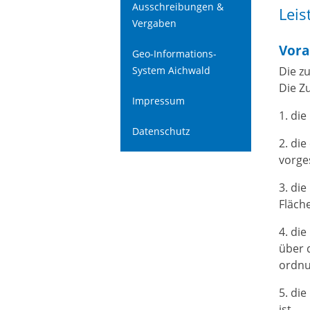
Ausschreibungen &
Leis
Vergaben
Vora
Geo-Informations-
Die z
System Aichwald
Die Z
Impressum
1. di
Datenschutz
2. di
vorge
3. di
Fläch
4. di
über 
ordnu
5. di
ist.