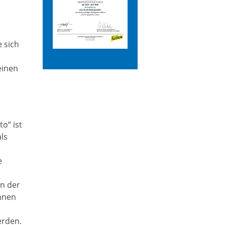
 sich
einen
o“ ist
ls
e
in der
nnen
erden.