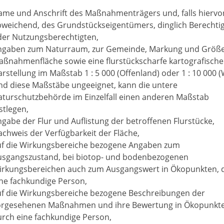
ame und Anschrift des Maßnahmenträgers und, falls hiervo
bweichend, des Grundstückseigentümers, dinglich Berechti
der Nutzungsberechtigten,
ngaben zum Naturraum, zur Gemeinde, Markung und Größe
ßnahmenfläche sowie eine flurstückscharfe kartografische
rstellung im Maßstab 1 : 5 000 (Offenland) oder 1 : 10 000 (
nd diese Maßstäbe ungeeignet, kann die untere
aturschutzbehörde im Einzelfall einen anderen Maßstab
stlegen,
gabe der Flur und Auflistung der betroffenen Flurstücke,
chweis der Verfügbarkeit der Fläche,
uf die Wirkungsbereiche bezogene Angaben zum
usgangszustand, bei biotop- und bodenbezogenen
irkungsbereichen auch zum Ausgangswert in Ökopunkten, 
ne fachkundige Person,
uf die Wirkungsbereiche bezogene Beschreibungen der
orgesehenen Maßnahmen und ihre Bewertung in Ökopunkt
rch eine fachkundige Person,