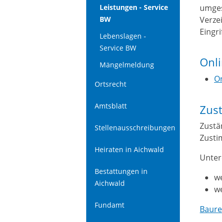
umges
Leistungen - Service
Verze
BW
Eingr
Lebenslagen -
Service BW
Onl
Mängelmeldung
O
Ortsrecht
Amtsblatt
Zust
Zustä
Stellenausschreibungen
Zusti
Heiraten in Aichwald
Unter
Bestattungen in
we
Aichwald
w
Fundamt
Baure