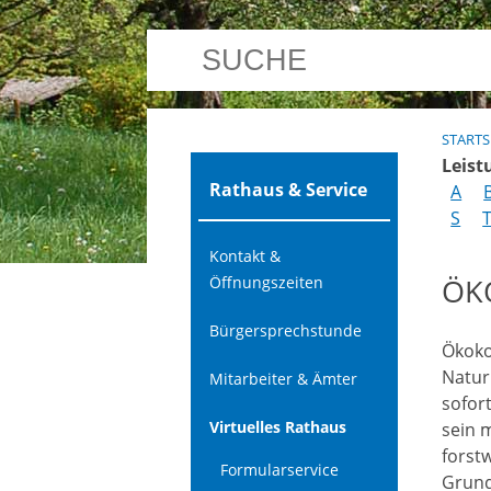
STARTS
Leist
Rathaus & Service
A
S
Kontakt &
ÖK
Öffnungszeiten
Bürgersprechstunde
Ökoko
Natur
Mitarbeiter & Ämter
sofor
Virtuelles Rathaus
sein 
forst
Formularservice
Grund