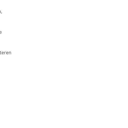
,
e
teren