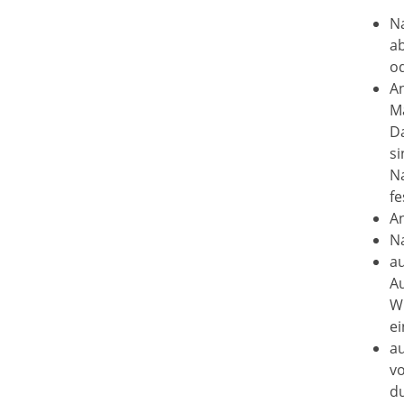
N
a
o
A
Ma
Da
si
N
fe
An
Na
a
A
W
ei
a
v
du