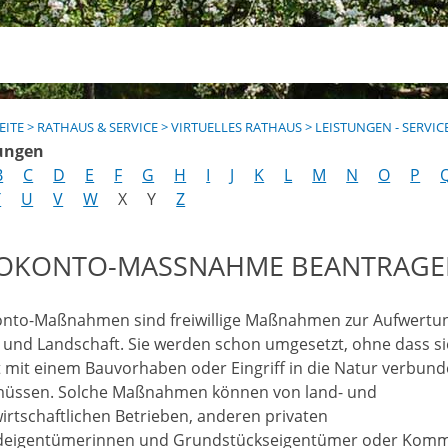
EITE
>
RATHAUS & SERVICE
>
VIRTUELLES RATHAUS
>
LEISTUNGEN - SERVIC
ungen
B
C
D
E
F
G
H
I
J
K
L
M
N
O
P
T
U
V
W
X
Y
Z
OKONTO-MASSNAHME BEANTRAGEN
nto-Maßnahmen sind freiwillige Maßnahmen zur Aufwertu
 und Landschaft. Sie werden schon umgesetzt, ohne dass si
t mit einem Bauvorhaben oder Eingriff in die Natur verbun
müssen. Solche Maßnahmen können von land- und
wirtschaftlichen Betrieben, anderen privaten
eigentümerinnen und Grundstückseigentümer oder Kom