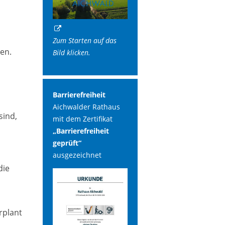
Zum Starten auf das
en.
Bild klicken.
Barrierefreiheit
Aichwalder Rathaus
sind,
mit dem Zertifikat
„Barrierefreiheit
geprüft“
ausgezeichnet
die
rplant