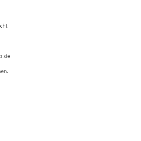
icht
 sie
men.