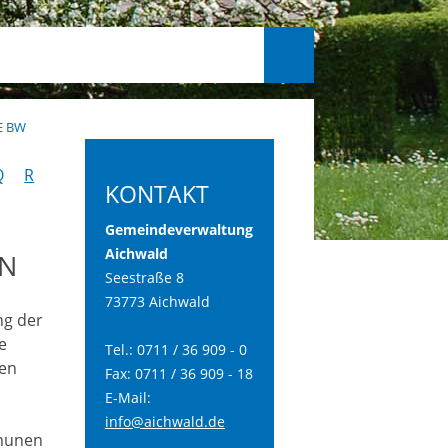
E BW
Q
R
KONTAKT
Gemeindeverwaltung
Aichwald
Seestraße 8
73773 Aichwald
ng der
e
Tel.: 0711 / 36 909 - 0
den
Fax: 0711 / 36 909 - 18
E-Mail:
info@aichwald.de
munen