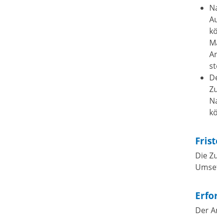
Na
A
k
M
A
st
D
Z
Na
k
Fris
Die Z
Umset
Erfo
Der A