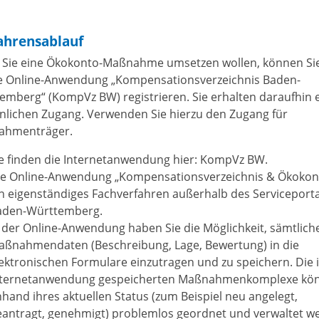
ahrensablauf
Sie eine Ökokonto-Maßnahme umsetzen wollen, können Sie
ie Online-Anwendung „Kompensationsverzeichnis Baden-
emberg“ (KompVz BW) registrieren. Sie erhalten daraufhin 
nlichen Zugang. Verwenden Sie hierzu den Zugang für
ahmenträger.
ie finden die Internetanwendung hier: KompVz BW.
ie Online-Anwendung „Kompensationsverzeichnis & Ökokont
n eigenständiges Fachverfahren außerhalb des Serviceporta
aden-Württemberg.
 der Online-Anwendung haben Sie die Möglichkeit, sämtlich
aßnahmendaten (Beschreibung, Lage, Bewertung) in die
ektronischen Formulare einzutragen und zu speichern. Die 
nternetanwendung gespeicherten Maßnahmenkomplexe kö
hand ihres aktuellen Status (zum Beispiel neu angelegt,
eantragt, genehmigt) problemlos geordnet und verwaltet w