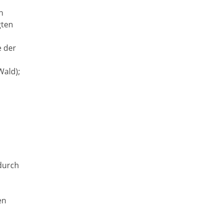
n
gten
 der
Wald);
durch
en