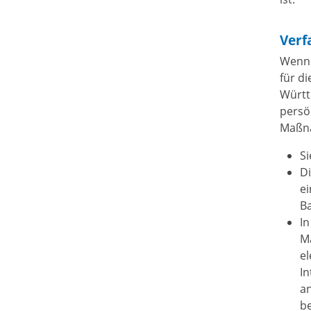
Verf
Wenn 
für d
Württ
persö
Maßn
S
D
ei
B
In
M
el
I
an
b