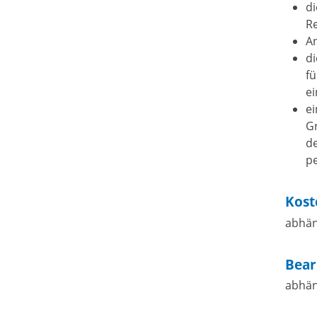
d
Re
A
di
fü
ei
e
Gr
de
p
Kost
abhän
Bear
abhän