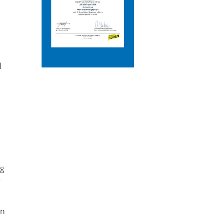
l
s
ng
e
en