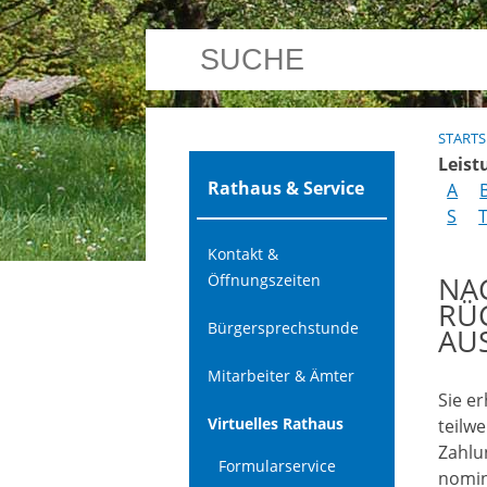
STARTS
Leist
Rathaus & Service
A
S
Kontakt &
NAC
Öffnungszeiten
RÜ
Bürgersprechstunde
AU
Mitarbeiter & Ämter
Sie e
Virtuelles Rathaus
teilwe
Zahlu
Formularservice
nomin