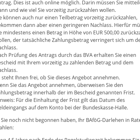
trag. Dies ist auch online möglich. Darin müssen Sie mitteil
nn und wie viel Sie vorzeitig zurückzahlen wollen.
e können auch nur einen Teilbetrag vorzeitig zurückzahlen,
ekommen dann aber einen geringeren Nachlass. Hierfür m
e mindestens einen Betrag in Höhe von EUR 500,00 zurückz
llen, der tatsächliche Zahlungsbetrag verringert sich um d
achlass.
ch Prüfung des Antrags durch das BVA erhalten Sie einen
scheid mit Ihrem vorzeitig zu zahlenden Betrag und dem
chlass.
 steht Ihnen frei, ob Sie dieses Angebot annehmen.
enn Sie das Angebot annehmen, überweisen Sie den
hlungsbetrag innerhalb der im Bescheid genannten Frist.
nweis: Für die Einhaltung der Frist gilt das Datum des
eldeingangs auf dem Konto bei der Bundeskasse-Halle.
Sie noch nicht begonnen haben, Ihr BAföG-Darlehen in Rat
ahlen:
twa 4,5 Jahre nach Ende der Regelstudienzeit bekommen Si