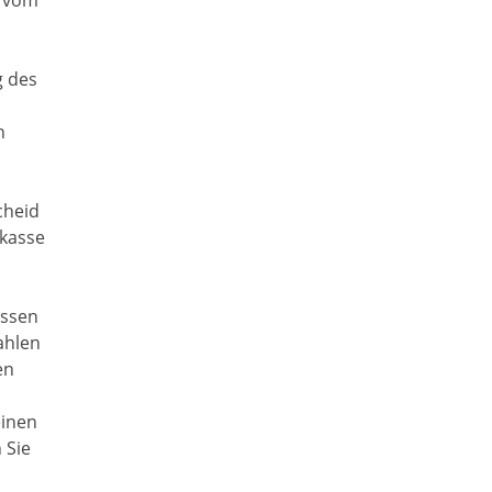
g des
n
cheid
skasse
üssen
ahlen
en
einen
 Sie