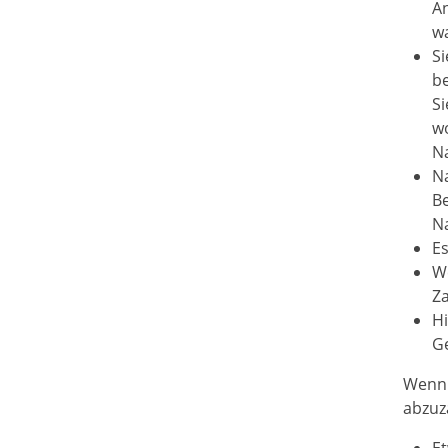
An
wa
Si
b
Si
wo
N
Na
Be
Na
Es
W
Za
Hi
G
Wenn 
abzuz
E