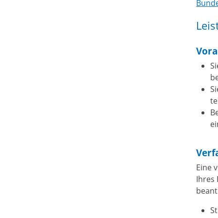
Bunde
Leis
Vora
S
b
Si
te
Be
ei
Verf
Eine 
Ihres
beant
S