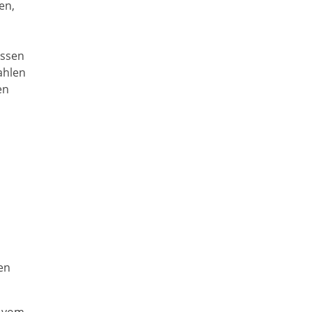
en,
üssen
ahlen
en
en
e vom