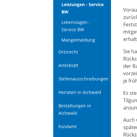
Leistungen - Service
Vorau
BW
zurüc
Lebenslagen -
Fests
Service BW
mitget
erhal
Mängelmeldung
Sie h
Ortsrecht
Rückz
Amtsblatt
der R
vorze
Stellenausschreibungen
je fr
Heiraten in Aichwald
Es st
Tilgu
Bestattungen in
anzun
Aichwald
Auch 
Fundamt
späte
Rückz