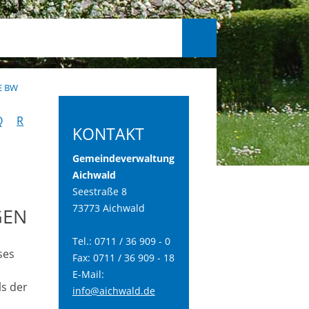
E BW
Q
R
KONTAKT
Gemeindeverwaltung
Aichwald
Seestraße 8
73773 Aichwald
GEN
Tel.: 0711 / 36 909 - 0
ses
Fax: 0711 / 36 909 - 18
E-Mail:
ls der
info@aichwald.de