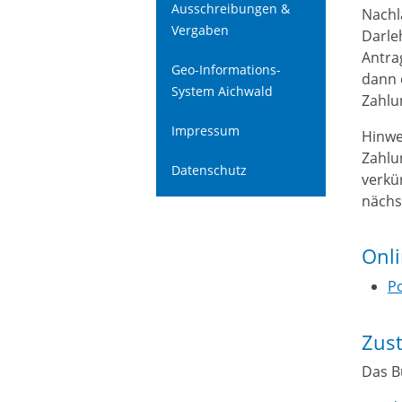
Ausschreibungen &
Nachl
Vergaben
Darleh
Antra
Geo-Informations-
dann 
System Aichwald
Zahlu
Impressum
Hinwe
Zahlu
Datenschutz
verkür
nächs
Onl
Po
Zust
Das B