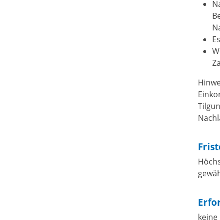
Na
Be
Na
Es
W
Za
Hinwe
Einko
Tilgu
Nachl
Fris
Höchs
gewähr
Erfo
keine