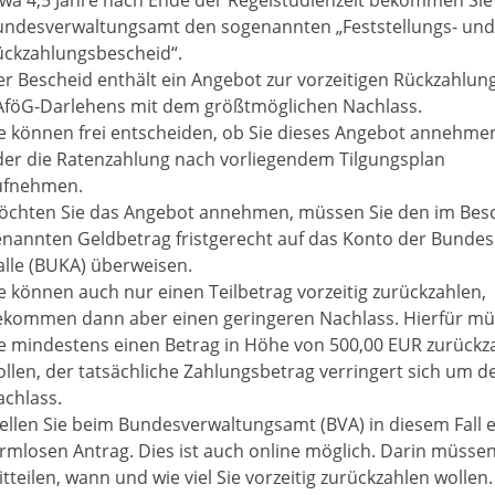
undesverwaltungsamt den sogenannten „Feststellungs- und
ückzahlungsbescheid“.
r Bescheid enthält ein Angebot zur vorzeitigen Rückzahlun
AföG-Darlehens mit dem größtmöglichen Nachlass.
e können frei entscheiden, ob Sie dieses Angebot annehme
der die Ratenzahlung nach vorliegendem Tilgungsplan
ufnehmen.
öchten Sie das Angebot annehmen, müssen Sie den im Bes
enannten Geldbetrag fristgerecht auf das Konto der Bunde
alle (BUKA) überweisen.
e können auch nur einen Teilbetrag vorzeitig zurückzahlen,
ekommen dann aber einen geringeren Nachlass. Hierfür m
e mindestens einen Betrag in Höhe von 500,00 EUR zurückz
llen, der tatsächliche Zahlungsbetrag verringert sich um d
achlass.
ellen Sie beim Bundesverwaltungsamt (BVA) in diesem Fall 
rmlosen Antrag. Dies ist auch online möglich. Darin müssen
tteilen, wann und wie viel Sie vorzeitig zurückzahlen wollen.