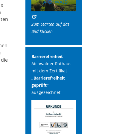
de
n
lten
Zum Starten auf das
Bild klicken.
inen
m
Barrierefreiheit
 die
Aichwalder Rathaus
mit dem Zertifikat
„Barrierefreiheit
geprüft“
ausgezeichnet