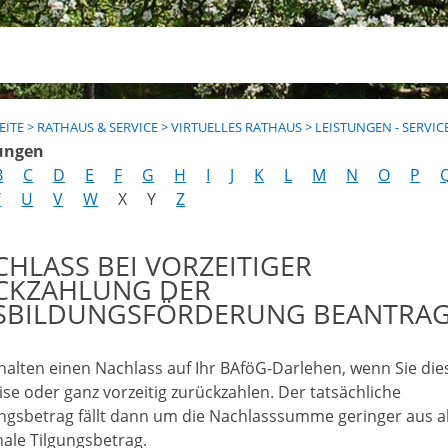
EITE
>
RATHAUS & SERVICE
>
VIRTUELLES RATHAUS
>
LEISTUNGEN - SERVIC
ungen
B
C
D
E
F
G
H
I
J
K
L
M
N
O
P
T
U
V
W
X
Y
Z
HLASS BEI VORZEITIGER
CKZAHLUNG DER
SBILDUNGSFÖRDERUNG BEANTRA
rhalten einen Nachlass auf Ihr BAföG-Darlehen, wenn Sie die
ise oder ganz vorzeitig zurückzahlen. Der tatsächliche
ngsbetrag fällt dann um die Nachlasssumme geringer aus a
ale Tilgungsbetrag.