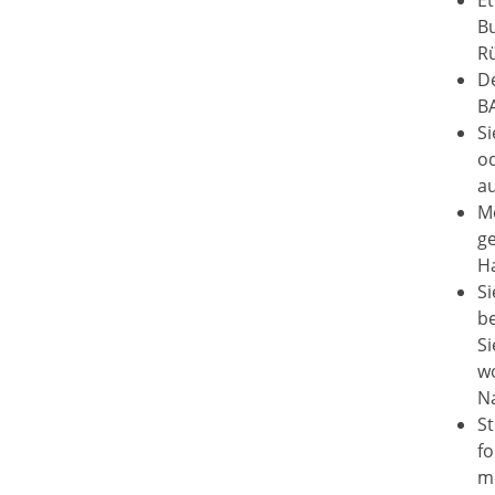
B
R
De
B
Si
o
a
M
g
H
Si
b
Si
wo
N
St
fo
mi