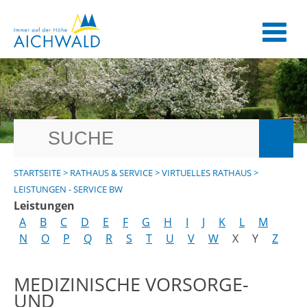
STARTSEITE
>
RATHAUS & SERVICE
>
VIRTUELLES RATHAUS
>
LEISTUNGEN - SERVICE BW
Leistungen
A
B
C
D
E
F
G
H
I
J
K
L
M
N
O
P
Q
R
S
T
U
V
W
X
Y
Z
MEDIZINISCHE VORSORGE-
UND