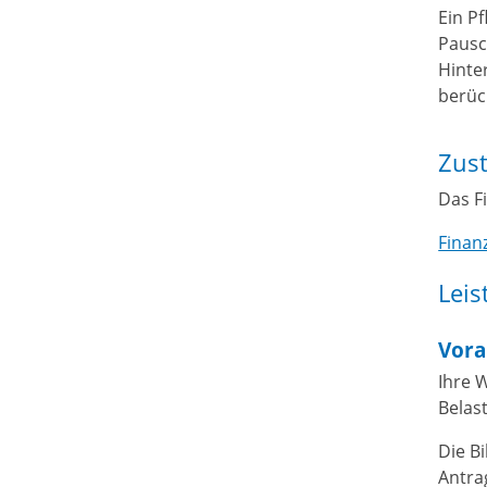
Ein P
Pausc
Hinte
berüc
Zust
Das F
Finan
Leis
Vora
Ihre 
Belas
Die B
Antra