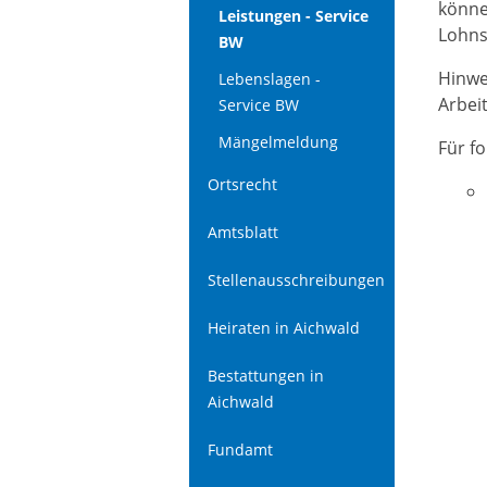
könne
Leistungen - Service
Lohns
BW
Hinwe
Lebenslagen -
Arbei
Service BW
Mängelmeldung
Für f
Ortsrecht
Amtsblatt
Stellenausschreibungen
Heiraten in Aichwald
Bestattungen in
Aichwald
Fundamt