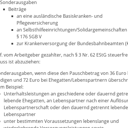
Sonderausgaben
Beiträge
an eine ausländische Basiskranken- und
Pflegeversicherung
an Selbsthilfeeinrichtungen/Solidargemeinschaften i.
§ 176 SGB V
zur Krankenversorgung der Bundesbahnbeamten (
f. vom Arbeitgeber gezahlter, nach § 3 Nr. 62 EStG steuerfre
uss ist abzuziehen:
onderausgaben, wenn diese den Pauschbetrag von 36 Euro 
edigen und 72 Euro bei Ehegatten/Lebenspartnern überschr
m Beispiel:
Unterhaltsleistungen an geschiedene oder dauernd getr
lebende Ehegatten, an Lebenspartner nach einer Auflösu
Lebenspartnerschaft oder den dauernd getrennt lebend
Lebenspartner
unter bestimmten Voraussetzungen lebenslange und
wiederkehrende Versorgungsleistungen sowie