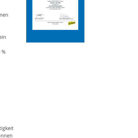
hmen
ein
0 %
m
tigkeit
können