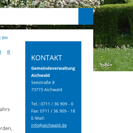
E BW
Q
R
KONTAKT
Gemeindeverwaltung
Aichwald
Seestraße 8
73773 Aichwald
Tel.: 0711 / 36 909 - 0
jahrs
Fax: 0711 / 36 909 - 18
E-Mail:
info@aichwald.de
erden,