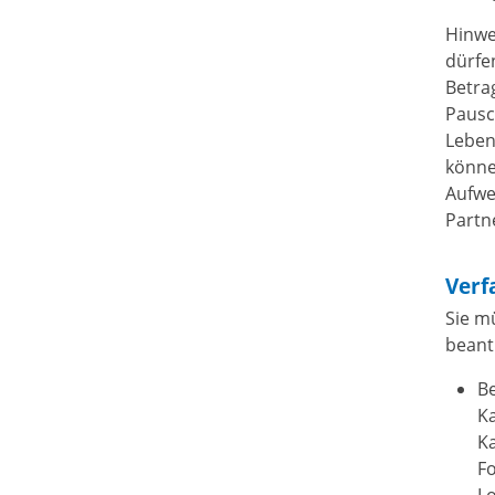
Hinwe
dürfe
Betra
Pausc
Leben
könne
Aufwe
Partn
Verf
Sie m
beant
Be
Ka
K
F