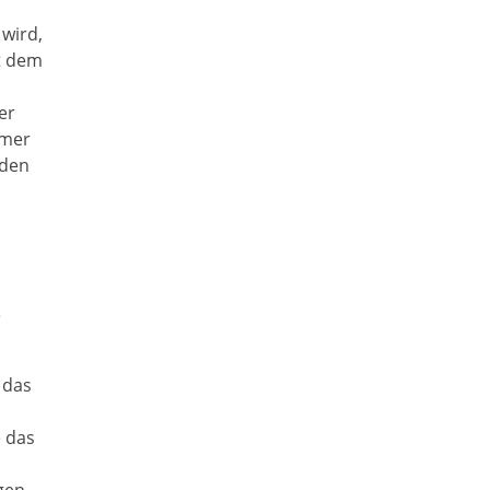
 wird,
t dem
er
hmer
nden
e
 das
 das