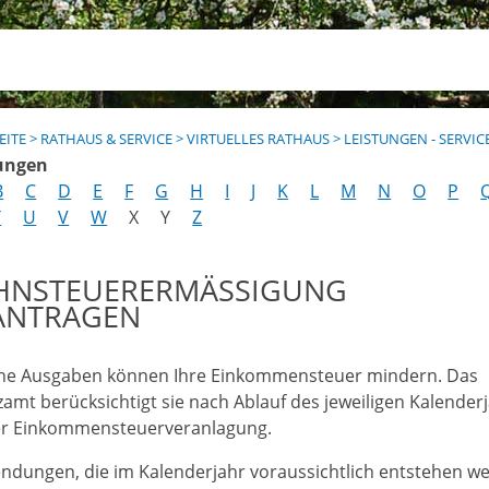
EITE
>
RATHAUS & SERVICE
>
VIRTUELLES RATHAUS
>
LEISTUNGEN - SERVIC
ungen
B
C
D
E
F
G
H
I
J
K
L
M
N
O
P
T
U
V
W
X
Y
Z
HNSTEUERERMÄSSIGUNG B
NTRAGEN
e Ausgaben können Ihre Einkommensteuer mindern. Das
zamt berücksichtigt sie nach Ablauf des jeweiligen Kalender
er Einkommensteuerveranlagung.
ndungen, die im Kalenderjahr voraussichtlich entstehen w