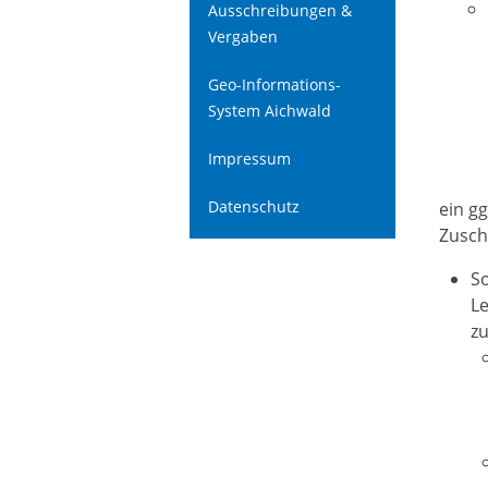
Ausschreibungen &
Vergaben
Geo-Informations-
System Aichwald
Impressum
Datenschutz
ein gg
Zusch
S
L
zu