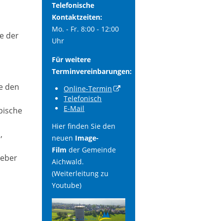
Telefonische
Kontaktzeiten:
Mo. - Fr. 8:00 - 12:00
e der
Uhr
Für weitere
Terminvereinbarungen:
e den
Online-Termin
Telefonisch
E-Mail
pische
Hier finden Sie den
,
neuen
Image-
Film
der Gemeinde
geber
Aichwald.
(Weiterleitung zu
Youtube)