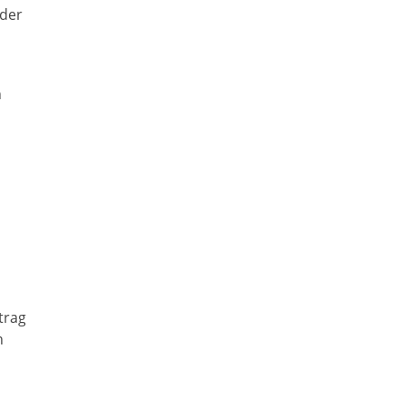
 der
n
e
trag
n