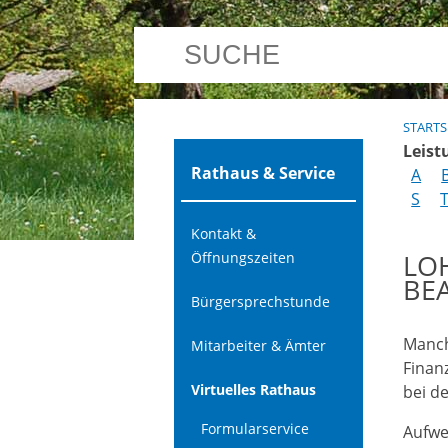
STARTS
Leist
Rathaus & Service
A
S
Kontakt &
LO
Öffnungszeiten
EA
Bürgersprechstunde
Manch
Mitarbeiter & Ämter
Finan
Virtuelles Rathaus
bei d
Formularservice
Aufwe