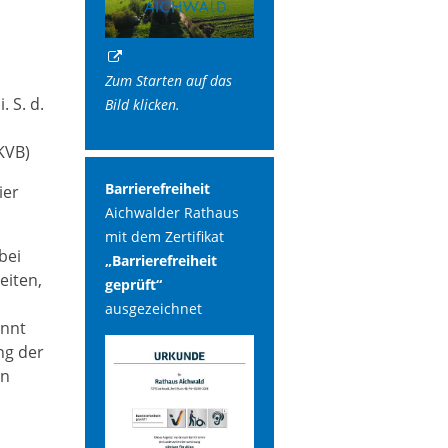
Zum Starten auf das
 S. d.
Bild klicken.
KVB)
Barrierefreiheit
ier
Aichwalder Rathaus
mit dem Zertifikat
bei
„Barrierefreiheit
eiten
,
geprüft“
ausgezeichnet
ennt
ng der
en