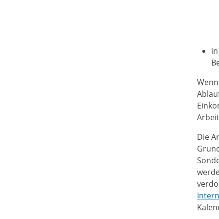
in
Be
Wenn 
Ablau
Einko
Arbei
Die A
Grund
Sonde
werde
verdo
Intern
Kalen