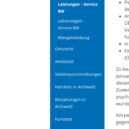
Pe
Leistungen - Service
de
BW
A
Lebenslagen -
Ü
Service BW
Ve
h
Mängelmeldung
in
Ortsrecht
Ei
(
Amtsblatt
Zu be
Stellenausschreibungen
Januar
diese
Heiraten in Aichwald
Zuwen
psych
Bestattungen in
wurde
Aichwald
Körpe
Fundamt
gegen 