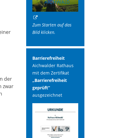
Zum Starten auf das
einer
Bild klicken.
Barrierefreiheit
Aichwalder Rathaus
mit dem Zertifikat
en der
„Barrierefreiheit
n zwar
geprüft“
n
ausgezeichnet