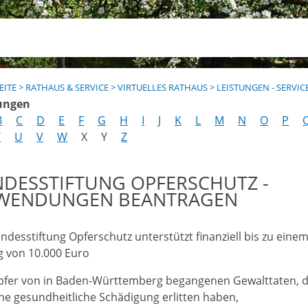
EITE
>
RATHAUS & SERVICE
>
VIRTUELLES RATHAUS
>
LEISTUNGEN - SERVIC
ungen
B
C
D
E
F
G
H
I
J
K
L
M
N
O
P
T
U
V
W
X
Y
Z
NDESSTIFTUNG OPFERSCHUTZ -
WENDUNGEN BEANTRAGEN
andesstiftung Opferschutz unterstützt finanziell bis zu eine
g von 10.000 Euro
pfer von in Baden-Württemberg begangenen Gewalttaten, d
ne gesundheitliche Schädigung erlitten haben,