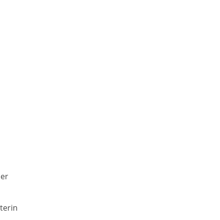
der
terin