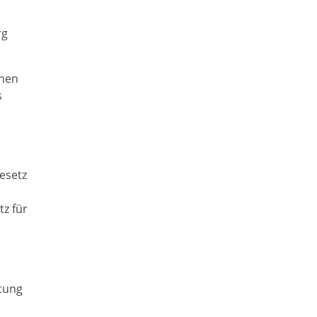
rg
hnen
s
esetz
z für
ftung