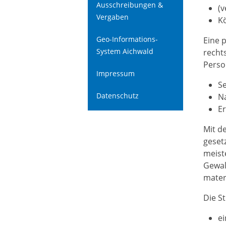
Ausschreibungen &
(v
Vergaben
K
Geo-Informations-
Eine p
System Aichwald
recht
Perso
Impressum
Se
Datenschutz
N
E
Mit d
geset
meist
Gewal
mater
Die S
ei