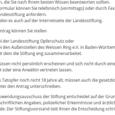
n, die Sie nach Ihrem besten Wissen beantworten sollten.
ormular können Sie telefonisch (vormittags) oder durch Fax
andess
tiftung anfordern.
nden es auch auf der Internetseite der Landesstiftung.
ntrag können Sie stellen
i der Landesstiftung Opferschutz oder
i den Außenstellen des Weissen Ring e.V. in Baden-Württe
t dem die Stiftung eng zusammenarbeitet.
üssen nicht persönlich erscheinen und sich nicht durch ein
t oder eine Anwältin vertreten lassen.
s Tatopfer n
och nicht 18 Jahre alt, müssen auch die gesetzl
eter den Antrag unterschreiben.
uwendungsausschuss der Stiftung entscheidet auf der Gru
schriftlichen Angaben, polizeilicher Erkenntnisse und ärztlic
e. Der Stiftungsvorstand teilt Ihnen die Entscheidung schrif