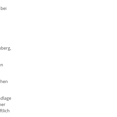
 bei
mberg,
en
ichen
ndlage
her
tlich