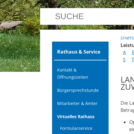
STARTS
Leist
Rathaus & Service
A
S
Kontakt &
LA
Öffnungszeiten
ZU
Bürgersprechstunde
Die L
Mitarbeiter & Ämter
Betra
Virtuelles Rathaus
O
Formularservice
ei