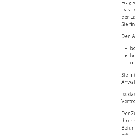
Frage
Das F
der L
Sie fi
Den A
be
be
mi
Sie m
Anwal
Ist da
Vertr
Der Z
Ihrer 
Befund
mit.