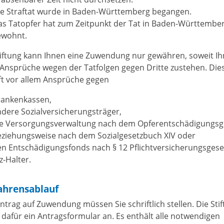
ie Straftat wurde in Baden-Württemberg begangen.
as Tatopfer hat zum Zeitpunkt der Tat in Baden-Württembe
ewohnt.
tiftung kann Ihnen eine Zuwendung nur gewähren, soweit I
 Ansprüche wegen der Tatfolgen gegen Dritte zustehen.
Die
fft vor allem Ansprüche gegen
rankenkassen,
dere Sozialversicherungsträger,
ie Versorgungsverwaltung nach dem Opferentschädigungsg
eziehungsweise nach dem Sozialgesetzbuch XIV oder
n Entschädigungsfonds nach § 12 Pflichtversicherungsgeset
z-Halter.
ahrensablauf
ntrag auf Zuwendung müssen Sie schriftlich stellen. Die Sti
t dafür ein Antragsformular an.
Es enthält alle notwendigen