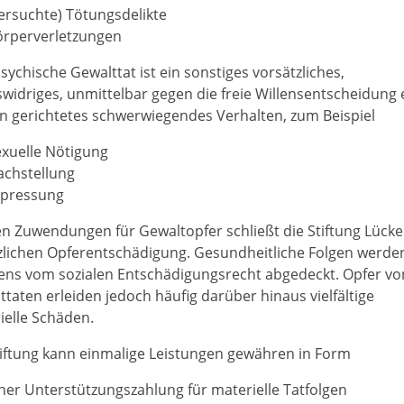
ersuchte) Tötungsdelikte
örperverletzungen
sychische Gewalttat ist ein sonstiges vorsätzliches,
swidriges, unmittelbar gegen die freie Willensentscheidung 
n gerichtetes schwerwiegendes Verhalten, zum Beispiel
xuelle Nötigung
achstellung
rpressung
en Zuwendungen für Gewaltopfer schließt die Stiftung Lück
zlichen Opferentschädigung. Gesundheitliche Folgen werde
ens vom sozialen Entschädigungsrecht abgedeckt. Opfer vo
ttaten
erleiden jedoch häufig darüber hinaus vielfältige
ielle Schäden.
tiftung kann einmalige Leistungen gewähren in Form
ner Unterstützungszahlung für materielle Tatfolgen