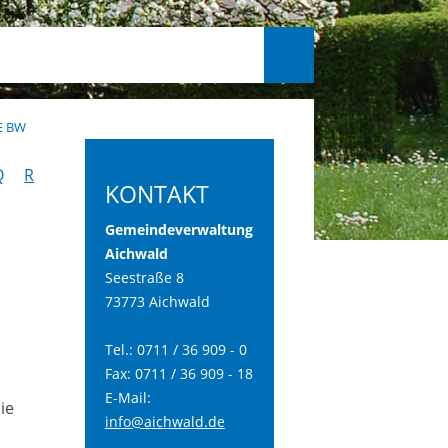
E BW
Q
R
KONTAKT
Gemeindeverwaltung
Aichwald
Seestraße 8
73773 Aichwald
m
Tel.: 0711 / 36 909 - 0
Fax: 0711 / 36 909 - 18
E-Mail:
ie
info@aichwald.de