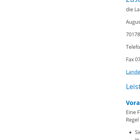
die L
Augus
70178
Telef
Fax 0
Lande
Leis
Vora
Eine 
Regel
Si
in