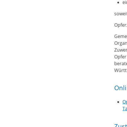
e
sowei
Opfer
Gemei
Organ
Zuwen
Opfer
berat
Württ
Onl
Op
T
Zust