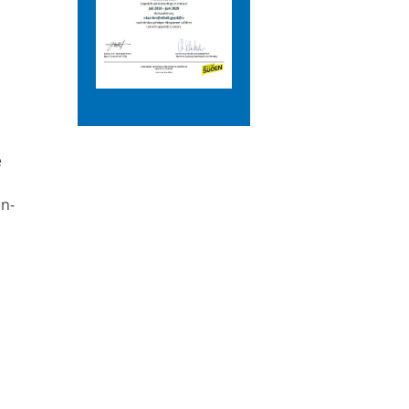
e
en-