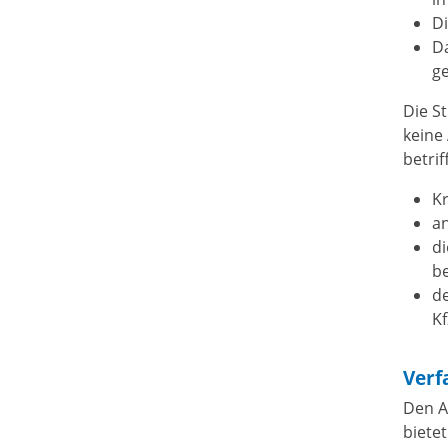
D
D
g
Die S
keine
betri
K
an
d
b
de
Kf
Verf
Den A
biete