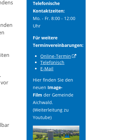
indens
Telefonische
Kontaktzeiten:
Mo. - Fr. 8:00 - 12:00
enden
Uhr
en
Für weitere
Terminvereinbarungen:
iten
Online-Termin
Telefonisch
E-Mail
.
Hier finden Sie den
 vor
neuen
Image-
Film
der Gemeinde
Aichwald.
(Weiterleitung zu
Youtube)
lbar