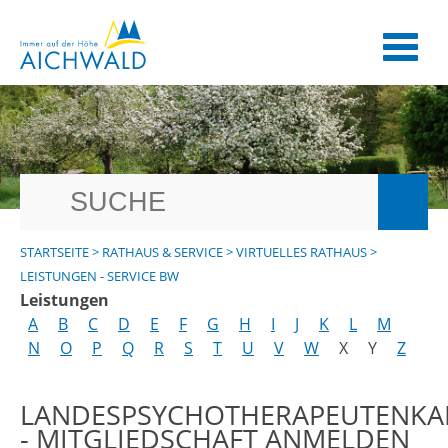
STARTSEITE
>
RATHAUS & SERVICE
>
VIRTUELLES RATHAUS
>
LEISTUNGEN - SERVICE BW
Leistungen
A
B
C
D
E
F
G
H
I
J
K
L
M
N
O
P
Q
R
S
T
U
V
W
X
Y
Z
LANDESPSYCHOTHERAPEUTENK
- MITGLIEDSCHAFT ANMELDEN