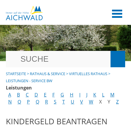
STARTSEITE
>
RATHAUS & SERVICE
>
VIRTUELLES RATHAUS
>
LEISTUNGEN - SERVICE BW
Leistungen
A
B
C
D
E
F
G
H
I
J
K
L
M
N
O
P
Q
R
S
T
U
V
W
X
Y
Z
KINDERGELD BEANTRAGEN