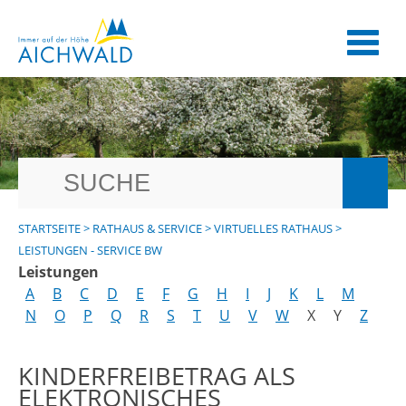
STARTSEITE
>
RATHAUS & SERVICE
>
VIRTUELLES RATHAUS
>
LEISTUNGEN - SERVICE BW
Leistungen
A
B
C
D
E
F
G
H
I
J
K
L
M
N
O
P
Q
R
S
T
U
V
W
X
Y
Z
KINDERFREIBETRAG ALS
ELEKTRONISCHES