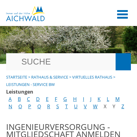
STARTSEITE
>
RATHAUS & SERVICE
>
VIRTUELLES RATHAUS
>
LEISTUNGEN - SERVICE BW
Leistungen
A
B
C
D
E
F
G
H
I
J
K
L
M
N
O
P
Q
R
S
T
U
V
W
X
Y
Z
INGENIEURVERSORGUNG -
MITGLIEDSCHAFT ANMELDEN