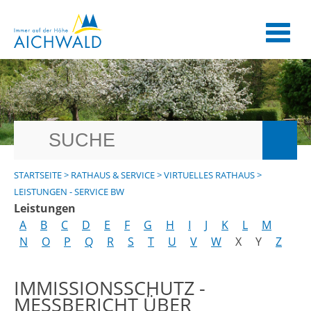
STARTSEITE
>
RATHAUS & SERVICE
>
VIRTUELLES RATHAUS
>
LEISTUNGEN - SERVICE BW
Leistungen
A
B
C
D
E
F
G
H
I
J
K
L
M
N
O
P
Q
R
S
T
U
V
W
X
Y
Z
IMMISSIONSSCHUTZ -
MESSBERICHT ÜBER