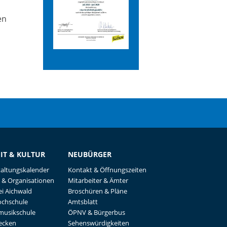
en
EIT & KULTUR
NEUBÜRGER
taltungskalender
Kontakt & Öffnungszeiten
 & Organisationen
Mitarbeiter & Ämter
i Aichwald
Broschüren & Pläne
ochschule
Amtsblatt
musikschule
ÖPNV & Bürgerbus
recken
Sehenswürdigkeiten