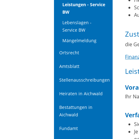
Leistungen - Service
S
BW
A
Lebenslagen -
Service BW
Zust
Mängelmeldung
die G
Ortsrecht
Finan
Amtsblatt
Leis
Stellenausschreibungen
Vora
Heiraten in Aichwald
Ihr N
Bestattungen in
Verf
Aichwald
S
Fundamt
Je