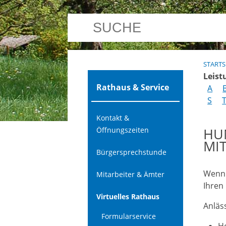
STARTS
Leist
Rathaus & Service
A
S
Kontakt &
HU
Öffnungszeiten
MIT
Bürgersprechstunde
Wenn 
Mitarbeiter & Ämter
Ihren
Virtuelles Rathaus
Anläs
Formularservice
He