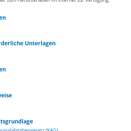
er zum Herunterladen im Internet zur Verfügung.
ten
rderliche Unterlagen
en
eise
tsgrundlage
unalabgabengesetz (KAG)
: