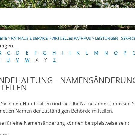
EITE
>
RATHAUS & SERVICE
>
VIRTUELLES RATHAUS
>
LEISTUNGEN - SERVIC
ungen
B
C
D
E
F
G
H
I
J
K
L
M
N
O
P
T
U
V
W
X
Y
Z
NDEHALTUNG - NAMENSÄNDERUN
TEILEN
Sie einen Hund halten und sich Ihr Name ändert, müssen S
 neuen Namen der zuständigen Behörde mitteilen.
se für eine Namensänderung können beispielsweise sein:
irat