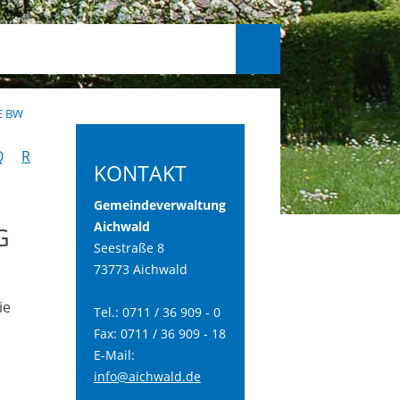
E BW
Q
R
KONTAKT
Gemeindeverwaltung
Aichwald
G
Seestraße 8
73773 Aichwald
ie
Tel.: 0711 / 36 909 - 0
Fax: 0711 / 36 909 - 18
E-Mail:
info@aichwald.de