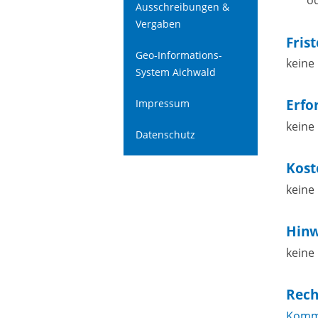
od
Ausschreibungen &
Vergaben
Fris
Geo-Informations-
keine
System Aichwald
Erfo
Impressum
keine
Datenschutz
Kost
keine
Hinw
keine
Rech
Komm