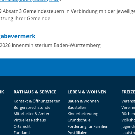
9 Absatz 3 Gemeindesteuern in Verbindung mit der jeweilig
atzung Ihrer Gemeinde
gabevermerk
.2026 Innenministerium Baden-Württemberg
IK
RATHAUS & SERVICE
LEBEN & WOHNEN
FREIZ
Kontakt & Öffnungszeiten
Bauen & Wohnen
Verans
Bürgersprechstunde
Baustellen
Vereine
Mitarbeiter & Ämter
Kinderbetreuung
Büchere
Virtuelles Rathaus
Grundschule
Volksh
Ortsrecht
Förderung für Familien
Jugend
Fundamt
Postfilialen
Laufst