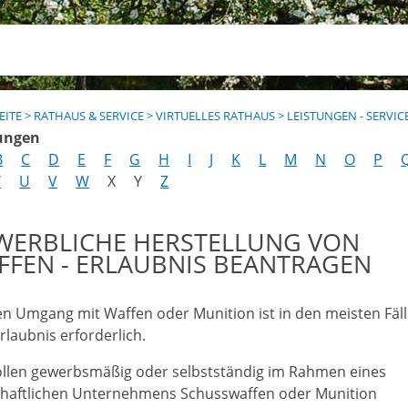
EITE
>
RATHAUS & SERVICE
>
VIRTUELLES RATHAUS
>
LEISTUNGEN - SERVIC
ungen
B
C
D
E
F
G
H
I
J
K
L
M
N
O
P
T
U
V
W
X
Y
Z
WERBLICHE HERSTELLUNG VON
FFEN - ERLAUBNIS BEANTRAGEN
en Umgang mit Waffen oder Munition ist in den meisten Fäl
rlaubnis erforderlich.
ollen gewerbsmäßig oder selbstständig im Rahmen eines
chaftlichen Unternehmens Schusswaffen oder Munition