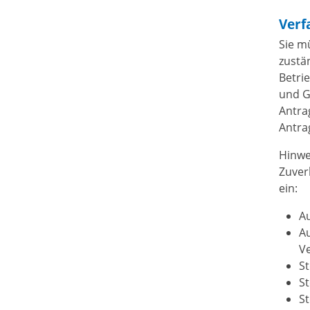
Verf
Sie m
zustä
Betri
und G
Antra
Antra
Hinwe
Zuver
ein:
A
Au
Ve
S
S
S