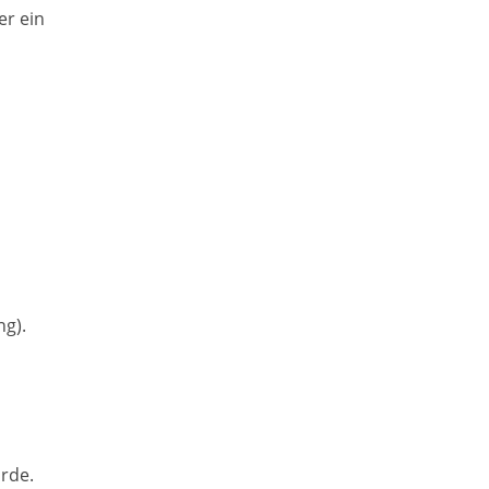
er ein
g).
rde.