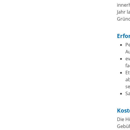
inner
Jahr 
Gründ
Erfo
P
Au
ev
f
Et
a
se
S
Kost
Die H
Gebüh