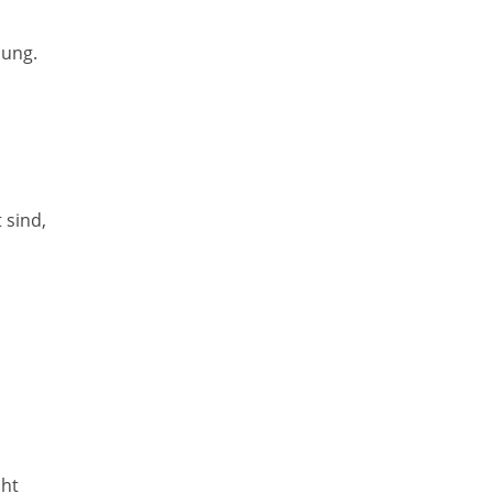
nung.
 sind,
cht