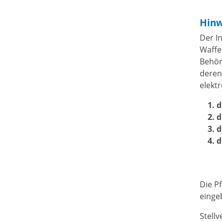
Hinw
Der I
Waffe
Behör
deren
elekt
1. 
2. 
3. 
4. 
Die P
einge
Stell