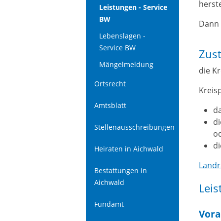
herst
Leistungen - Service
BW
Dann 
Lebenslagen -
Service BW
Zust
Mängelmeldung
die K
Ortsrecht
Kreisp
Amtsblatt
d
di
Stellenausschreibungen
o
d
Heiraten in Aichwald
Landr
Bestattungen in
Aichwald
Leis
Fundamt
Vora