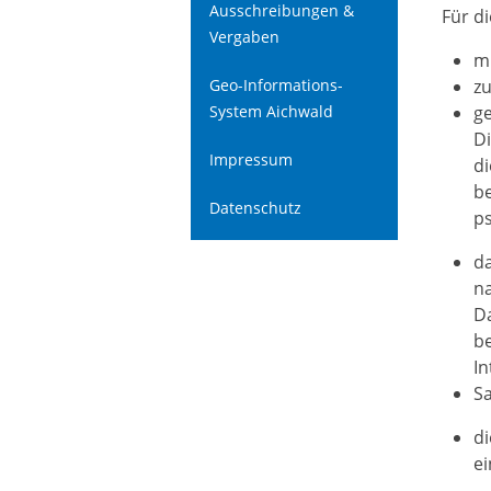
Ausschreibungen &
Für d
Vergaben
mi
Geo-Informations-
zu
System Aichwald
ge
Di
Impressum
di
be
Datenschutz
ps
da
n
Da
b
In
S
d
e