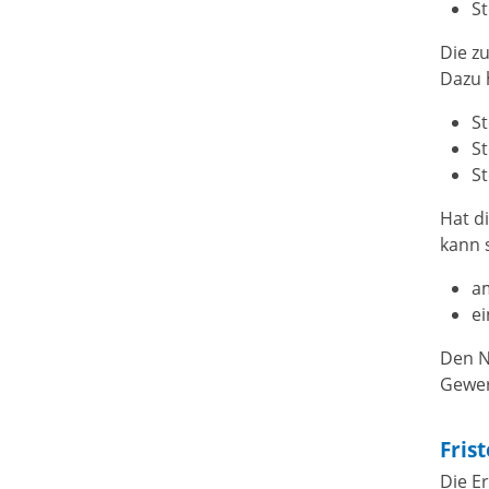
S
Die
z
D
azu 
S
S
S
Hat d
kann 
am
ei
Den N
Gewer
Fris
Die Er