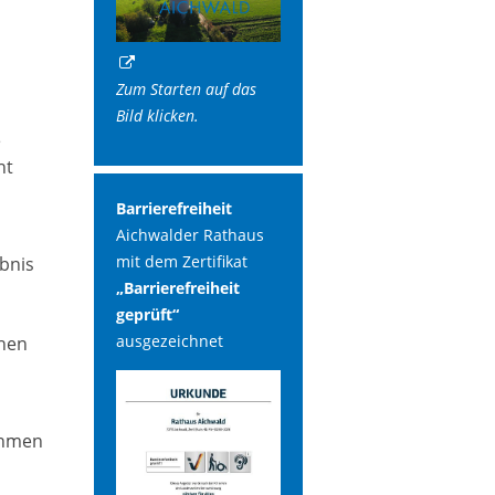
Zum Starten auf das
Bild klicken.
e
ht
Barrierefreiheit
Aichwalder Rathaus
mit dem Zertifikat
ubnis
„Barrierefreiheit
geprüft“
ausgezeichnet
chen
ahmen