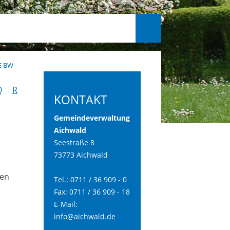
E BW
Q
R
KONTAKT
Gemeindeverwaltung
Aichwald
Seestraße 8
73773 Aichwald
len
Tel.: 0711 / 36 909 - 0
Fax: 0711 / 36 909 - 18
E-Mail:
info@aichwald.de