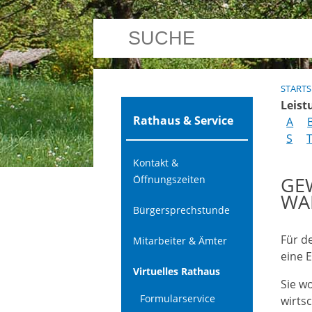
STARTS
Leist
Rathaus & Service
A
S
Kontakt &
GE
Öffnungszeiten
WA
Bürgersprechstunde
Für d
Mitarbeiter & Ämter
eine E
Virtuelles Rathaus
Sie w
Formularservice
wirts