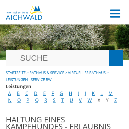
STARTSEITE
>
RATHAUS & SERVICE
>
VIRTUELLES RATHAUS
>
LEISTUNGEN - SERVICE BW
Leistungen
A
B
C
D
E
F
G
H
I
J
K
L
M
N
O
P
Q
R
S
T
U
V
W
X
Y
Z
HALTUNG EINES
KAMPFHUNDES - ERLAUBNIS