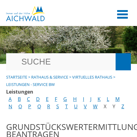
STARTSEITE
>
RATHAUS & SERVICE
>
VIRTUELLES RATHAUS
>
LEISTUNGEN - SERVICE BW
Leistungen
A
B
C
D
E
F
G
H
I
J
K
L
M
N
O
P
Q
R
S
T
U
V
W
X
Y
Z
GRUNDSTÜCKSWERTERMITTLUN
BEANTRAGEN