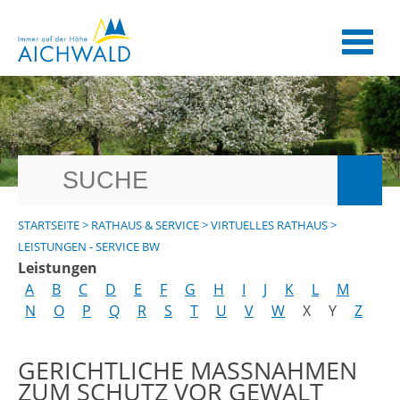
STARTSEITE
>
RATHAUS & SERVICE
>
VIRTUELLES RATHAUS
>
LEISTUNGEN - SERVICE BW
Leistungen
A
B
C
D
E
F
G
H
I
J
K
L
M
N
O
P
Q
R
S
T
U
V
W
X
Y
Z
GERICHTLICHE MASSNAHMEN Z
UM SCHUTZ VOR GEWALT U