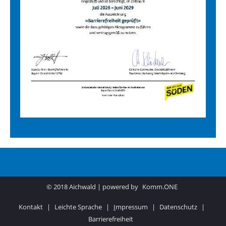
© 2018 Aichwald | powered by
Komm.ONE
Kontakt
|
Leichte Sprache
|
I
mpressum
|
Datenschutz
|
Barrierefreiheit