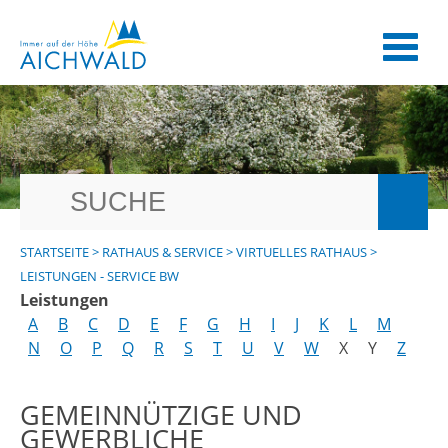
STARTSEITE
>
RATHAUS & SERVICE
>
VIRTUELLES RATHAUS
>
LEISTUNGEN - SERVICE BW
Leistungen
A
B
C
D
E
F
G
H
I
J
K
L
M
N
O
P
Q
R
S
T
U
V
W
X
Y
Z
GEMEINNÜTZIGE UND
GEWERBLICHE