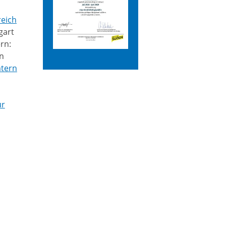
reich
gart
rn:
n
mtern
ür