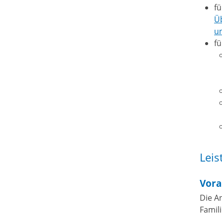
fü
Üb
u
fü
Leis
Vora
Die A
Famil