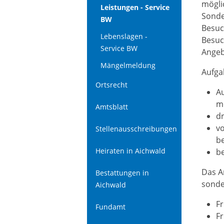
mögli
Leistungen - Service
Sonde
BW
Besuc
Lebenslagen -
Besuc
Service BW
Angeb
Mängelmeldung
Aufga
Ortsrecht
Au
mö
Amtsblatt
d
v
Stellenausschreibungen
b
Heiraten in Aichwald
be
Das A
Bestattungen in
sonde
Aichwald
F
Fundamt
F