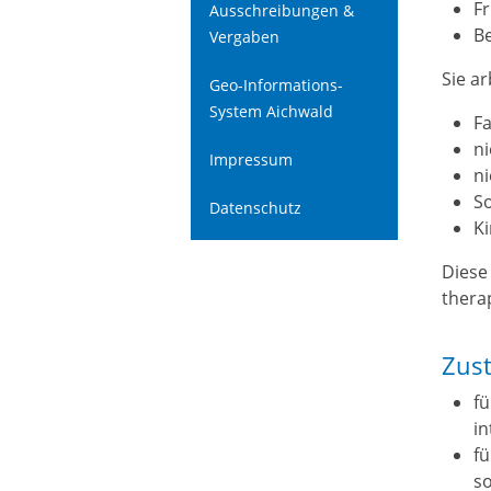
Fr
Ausschreibungen &
B
Vergaben
Sie a
Geo-Informations-
System Aichwald
Fa
n
Impressum
n
So
Datenschutz
Ki
Diese
thera
Zust
f
in
f
s