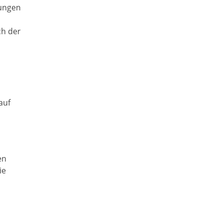
dungen
ch der
auf
en
ie