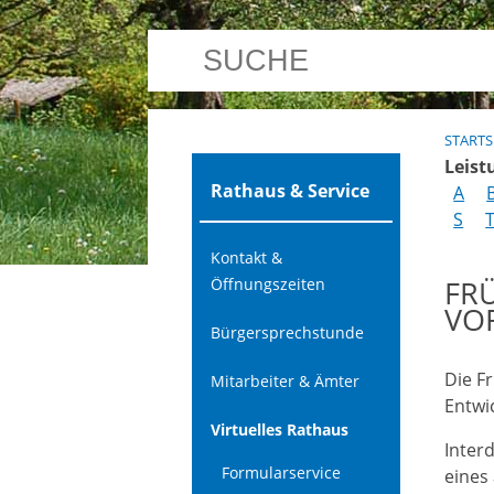
STARTS
Leist
Rathaus & Service
A
S
Kontakt &
FR
Öffnungszeiten
VO
Bürgersprechstunde
Die F
Mitarbeiter & Ämter
Entwi
Virtuelles Rathaus
Inter
Formularservice
eines