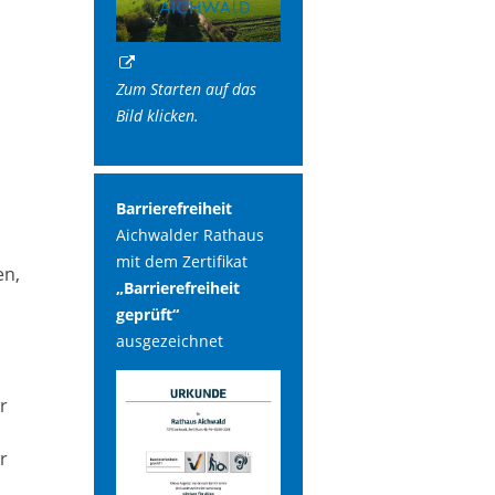
Zum Starten auf das
Bild klicken.
n
Barrierefreiheit
Aichwalder Rathaus
mit dem Zertifikat
en,
„Barrierefreiheit
geprüft“
ausgezeichnet
r
r