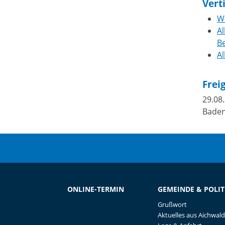
Vert
W
A
B
Al
Frei
29.08
Bade
ONLINE-TERMIN
GEMEINDE & POLIT
Grußwort
Aktuelles aus Aichwald