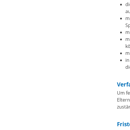
d
au
mi
Sp
m
mi
kö
m
in
di
Verf
Um fe
Eltern
zustä
Fris