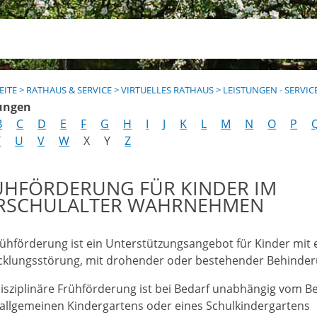
EITE
>
RATHAUS & SERVICE
>
VIRTUELLES RATHAUS
>
LEISTUNGEN - SERVIC
ungen
B
C
D
E
F
G
H
I
J
K
L
M
N
O
P
T
U
V
W
X
Y
Z
ÜHFÖRDERUNG FÜR KINDER IM
RSCHULALTER WAHRNEHMEN
rühförderung ist ein Unterstützungsangebot für Kinder mit 
cklungsstörung, mit drohender oder bestehender Behinder
disziplinäre Frühförderung ist bei Bedarf unabhängig vom B
 allgemeinen Kindergartens oder eines Schulkindergartens