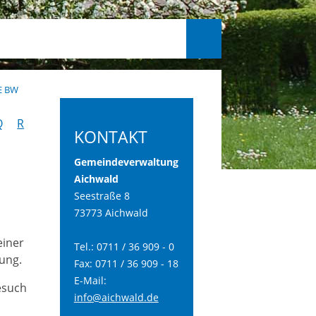
E BW
Q
R
KONTAKT
Gemeindeverwaltung
Aichwald
Seestraße 8
73773 Aichwald
einer
Tel.: 0711 / 36 909 - 0
ung.
Fax: 0711 / 36 909 - 18
E-Mail:
esuch
info@aichwald.de