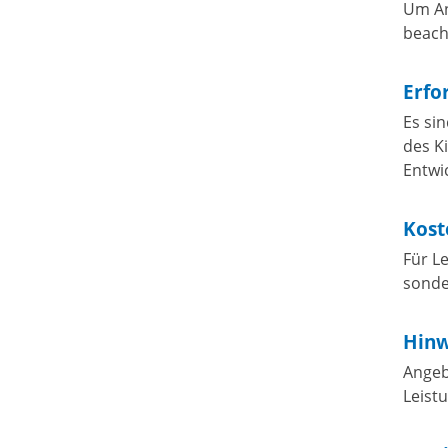
Um An
beach
Erfo
Es sin
des K
Entwi
Kost
Für L
sonde
Hinw
Angeb
Leist