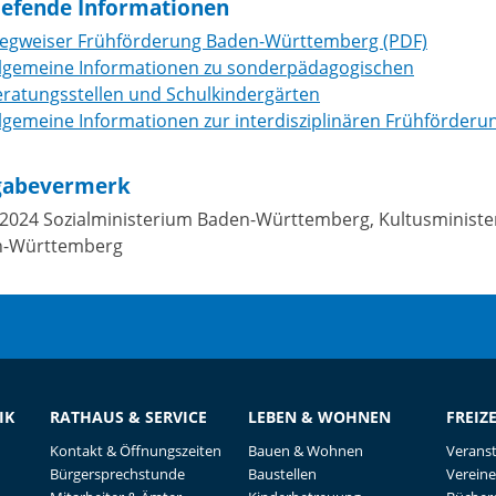
iefende Informationen
egweiser Frühförderung Baden-Württemberg (PDF)
llgemeine Informationen zu sonderpädagogischen
eratungsstellen und Schulkindergärten
lgemeine Informationen zur interdisziplinären Frühförderu
gabevermerk
.2024 Sozialministerium Baden-Württemberg, Kultusminist
n-Württemberg
IK
RATHAUS & SERVICE
LEBEN & WOHNEN
FREIZ
Kontakt & Öffnungszeiten
Bauen & Wohnen
Verans
Bürgersprechstunde
Baustellen
Vereine