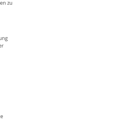
en zu
zung
er
ge