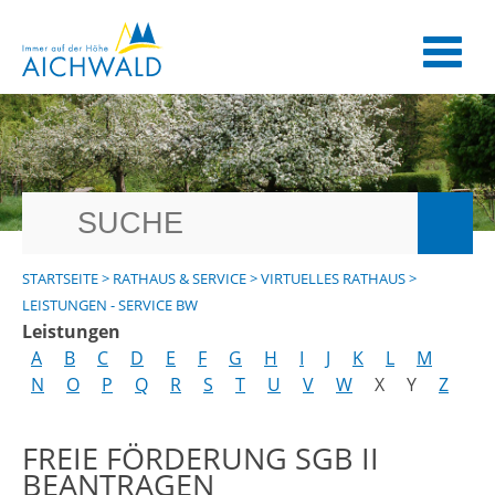
STARTSEITE
>
RATHAUS & SERVICE
>
VIRTUELLES RATHAUS
>
LEISTUNGEN - SERVICE BW
Leistungen
A
B
C
D
E
F
G
H
I
J
K
L
M
N
O
P
Q
R
S
T
U
V
W
X
Y
Z
FREIE FÖRDERUNG SGB II
BEANTRAGEN